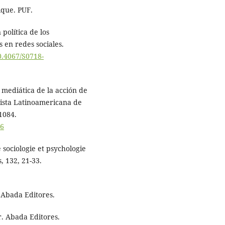
ique. PUF.
política de los
s en redes sociales.
10.4067/S0718-
 mediática de la acción de
vista Latinoamericana de
1084.
16
e sociologie et psychologie
, 132, 21-33.
 Abada Editores.
. Abada Editores.