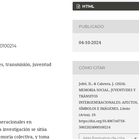
HTML
PUBLICADO
04-10-2024
00100214
s, transmisión, juventud
CÓMO CITAR
Jofré, D., & Cabrera, J. (2024).
MEMORIA SOCIAL, JUVENTUDES Y
TRÁNSITOS
INTERGENERACIONALES: AFECTOS,
SÍMBOLOS E IMÁGENES.
Límite
(Arica)
,
19
.
https://doi.org/10.4067/s0718-
eneracionales en
50652024000100214
a investigación se sitúa
memoria colectiva, y toma
Más formatos de cita