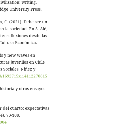
vilization: writing,
dge University Press.
na, C. (2021). Debe ser un
 la sociedad. En S. Alé,
te: reflexiones desde las
 Cultura Económica.
nkis y new waves en
turas juveniles en Chile
s Sociales, Niñez y
600/1692715x.14112270815
historia y otros ensayos
ir del cuarto: expectativas
4), 73-108.
0004