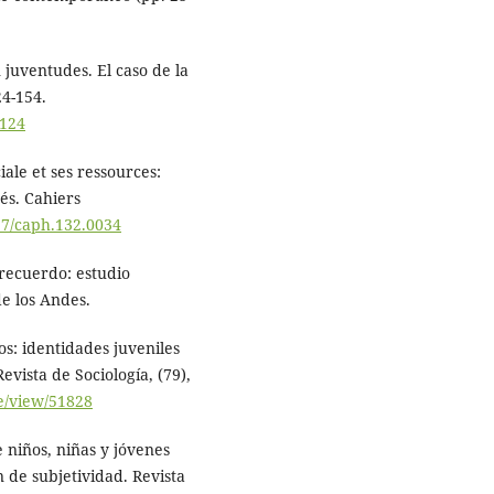
n juventudes. El caso de la
24-154.
0124
iale et ses ressources:
és. Cahiers
917/caph.132.0034
 recuerdo: estudio
e los Andes.
íos: identidades juveniles
evista de Sociología, (79),
le/view/51828
e niños, niñas y jóvenes
 de subjetividad. Revista