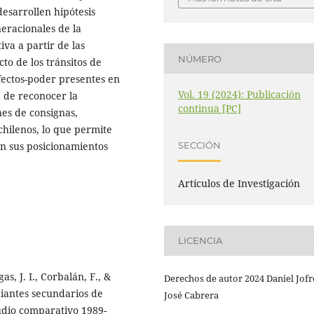
esarrollen hipótesis
neracionales de la
va a partir de las
NÚMERO
o de los tránsitos de
afectos-poder presentes en
Vol. 19 (2024): Publicación
a de reconocer la
continua [PC]
nes de consignas,
chilenos, lo que permite
SECCIÓN
n sus posicionamientos
Artículos de Investigación
LICENCIA
as, J. I., Corbalán, F., &
Derechos de autor 2024 Daniel Jofr
diantes secundarios de
José Cabrera
tudio comparativo 1989-