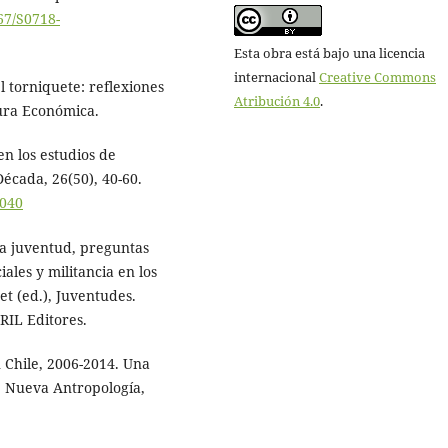
067/S0718-
Esta obra está bajo una licencia
internacional
Creative Commons
el torniquete: reflexiones
Atribución 4.0
.
ura Económica.
en los estudios de
Década, 26(50), 40-60.
0040
la juventud, preguntas
iales y militancia en los
et (ed.), Juventudes.
RIL Editores.
n Chile, 2006-2014. Una
. Nueva Antropología,