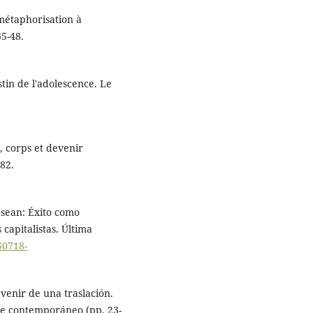
 métaphorisation à
35-48.
stin de l'adolescence. Le
l, corps et devenir
82.
 sean: Éxito como
capitalistas. Última
S0718-
evenir de una traslación.
ile contemporáneo (pp. 23-