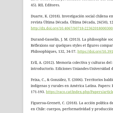
45). RIL Editores.
Duarte, K. (2018). Investigación social chilena e
revista Última Década. Última Década, 26(50), 1
http://dx.doi.org/10.4067/S0718-2236201800030
Durand-Gasselin, J. M. (2013). La philosophie soc
Réflexions sur quelques styles et figures compar
Philosophiques, 132, 34-57.
https://doi.org/10.3
Erll, A. (2012). Memoria colectiva y culturas del
introductorio. Ediciones Uniandes-Universidad d
Feixa, C., & González, Y. (2006). Territorios bald
indígenas y rurales en América Latina. Papers: R
171-193.
https://raco.cat/index.php/Papers/artic
Figueroa-Grenett, C. (2018). La acción política d
en Chile: cuerpos, performatividad y producción