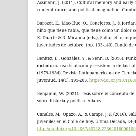
Assmann, J. (2011). Cultural memory and early ci
remembrance, and political imagination. Cambri
Barozet, E., Mac-Clue, Ó., Conejeros, J., & Jorda
niño que tiene rabia, que tiene como un dolor con
K. Duarte & D. Miranda (eds.), Saltar el tornique
juventudes de octubre. (pp. 133-140). Fondo de
Benítez, L., González, Y., & Senn, D. (2016). Pu
dictadura: rearticulación y resistencia de las cul
(1979-1984). Revista Latinoamericana de Ciencia
Juventud, 14(1), 191-203.
https://doi.org/10.11
Benjamin, W. (2021). Tesis sobre el concepto de 
sobre historia y política. Alianza.
Canales, M., Opazo, A., & Camps, J. P. (2016). Sal
juveniles en el Chile de hoy. Última Década, 24(4
http://dx.doi.org/10.4067/S0718-2236201600010