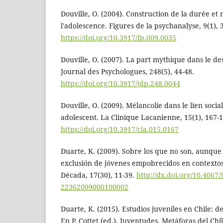
Douville, O. (2004). Construction de la durée et
l'adolescence. Figures de la psychanalyse, 9(1), 
https://doi.org/10.3917/fp.009.0035
Douville, O. (2007). La part mythique dans le de
Journal des Psychologues, 248(5), 44-48.
https://doi.org/10.3917/jdp.248.0044
Douville, O. (2009). Mélancolie dans le lien socia
adolescent. La Clinique Lacanienne, 15(1), 167-1
https://doi.org/10.3917/cla.015.0167
Duarte, K. (2009). Sobre los que no son, aunque
exclusión de jóvenes empobrecidos en contextos 
Década, 17(30), 11-39.
http://dx.doi.org/10.4067/
22362009000100002
Duarte, K. (2015). Estudios juveniles en Chile: d
En P. Cottet (ed.), Juventudes. Metáforas del Ch