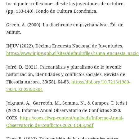
torniquete: reflexiones desde las juventudes de octubre.
(pp. 133-140). Fondo de Cultura Económica.
Green, A. (2000). La diachronie en psychanalyse. Éd. de
Minuit.
INJUV (2022). Décima Encuesta Nacional de Juventudes.
https://www.injuv.gob.cl/sites/default/files/10ma_encuesta_nac
Jofré, D. (2021). Psicoanálisis y pluralismo de lo juvenil:
historización, identidades y conflictos sociales. Revista de
Filosofía Aurora, 33(58), 64-83.
https://doi.org/10.7213/1980-
5934.33.058.DS04
Joignant, A., Garretón, M., Somma, N., & Campos, T. (eds.)
(2020). Informe Anual Observatorio de Conflictos 2020.
COES.
https://coes.cl/wp-content/uploads/Informe-Anual-
Observatorio-de-Conflictos-2020-COES.pdf
Kaes, R. (1983). Transmisión de la vida psíquica entre