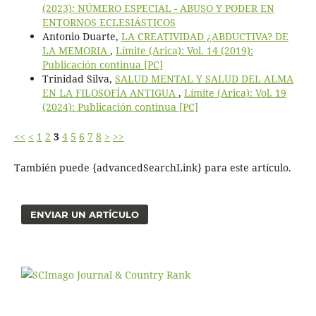
(2023): NÚMERO ESPECIAL - ABUSO Y PODER EN
ENTORNOS ECLESIÁSTICOS
Antonio Duarte,
LA CREATIVIDAD ¿ABDUCTIVA? DE
LA MEMORIA
,
Límite (Arica): Vol. 14 (2019):
Publicación continua [PC]
Trinidad Silva,
SALUD MENTAL Y SALUD DEL ALMA
EN LA FILOSOFÍA ANTIGUA
,
Límite (Arica): Vol. 19
(2024): Publicación continua [PC]
<<
<
1
2
3
4
5
6
7
8
>
>>
También puede {advancedSearchLink} para este artículo.
ENVIAR UN ARTÍCULO