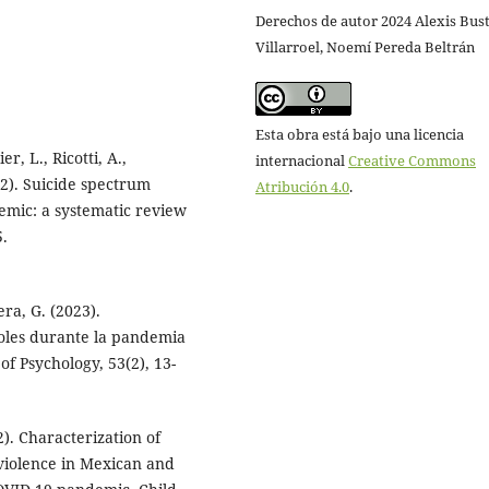
Derechos de autor 2024 Alexis Bus
Villarroel, Noemí Pereda Beltrán
Esta obra está bajo una licencia
r, L., Ricotti, A.,
internacional
Creative Commons
022). Suicide spectrum
Atribución 4.0
.
mic: a systematic review
5.
era, G. (2023).
ñoles durante la pandemia
f Psychology, 53(2), 13-
2). Characterization of
 violence in Mexican and