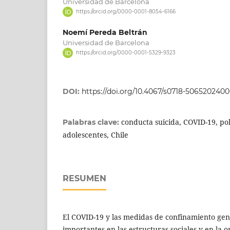
Universidad de Barcelona
https://orcid.org/0000-0001-8054-6166
Noemí Pereda Beltrán
Universidad de Barcelona
https://orcid.org/0000-0001-5329-9323
DOI:
https://doi.org/10.4067/s0718-506520240
conducta suicida, COVID-19, pol
Palabras clave:
adolescentes, Chile
RESUMEN
El COVID-19 y las medidas de confinamiento ge
importantes en las estructuras sociales y en la 