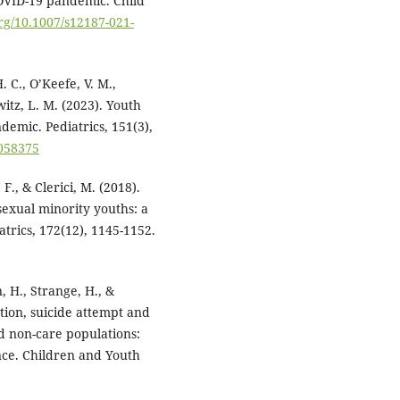
COVID-19 pandemic. Child
org/10.1007/s12187-021-
. C., O’Keefe, V. M.,
witz, L. M. (2023). Youth
demic. Pediatrics, 151(3),
-058375
F., & Clerici, M. (2018).
sexual minority youths: a
trics, 172(12), 1145-1152.
n, H., Strange, H., &
ation, suicide attempt and
d non-care populations:
nce. Children and Youth