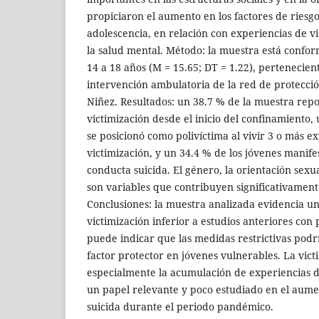
propiciaron el aumento en los factores de riesgo 
adolescencia, en relación con experiencias de v
la salud mental. Método: la muestra está confo
14 a 18 años (M = 15.65; DT = 1.22), pertenecien
intervención ambulatoria de la red de protecc
Niñez. Resultados: un 38.7 % de la muestra rep
victimización desde el inicio del confinamiento,
se posicionó como polivíctima al vivir 3 o más e
victimización, y un 34.4 % de los jóvenes manife
conducta suicida. El género, la orientación sexua
son variables que contribuyen significativamente
Conclusiones: la muestra analizada evidencia u
victimización inferior a estudios anteriores con
puede indicar que las medidas restrictivas pod
factor protector en jóvenes vulnerables. La vict
especialmente la acumulación de experiencias 
un papel relevante y poco estudiado en el aume
suicida durante el periodo pandémico.