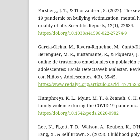
Forsberg, J. T., & Thorvaldsen, S. (2022). The s
19 pandemic on bullying victimization, mental h
quality of life. Scientific Reports, 12(1), 22634.
https://doi.org/10.1038/s41598-022-27274-9
García-Olcina, M., Rivera-Riquelme, M., Cantó-Díe
Berenguer, M. R., Bustamante, R., & Piqueras, J.
online de trastornos emocionales en población cl
adolescentes: Escala DetectaWeb-Malestar. Revist
con Niños y Adolescentes, 4(3), 35-45.
https://www.redalyc.org/articulo.oa?id=477152
Humphreys, K. L., Myint, M. T., & Zeanah, C. H. 
family violence during the COVID-19 pandemic. P
https://doi.org/10.1542/peds.2020-0982
Lee, N., Pigott, T. D., Watson, A., Reuben, K., O’H
Fang, X., & Self-Brown, S. (2023). Childhood pol