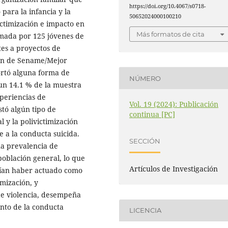
https://doi.org/10.4067/s0718-
para la infancia y la
50652024000100210
ictimización e impacto en
Más formatos de cita
rmada por 125 jóvenes de
tes a proyectos de
ión de Sename/Mejor
ortó alguna forma de
NÚMERO
 un 14.1 % de la muestra
xperiencias de
Vol. 19 (2024): Publicación
stó algún tipo de
continua [PC]
l y la polivictimización
 a la conducta suicida.
SECCIÓN
na prevalencia de
 población general, lo que
Artículos de Investigación
rían haber actuado como
imización, y
de violencia, desempeña
nto de la conducta
LICENCIA