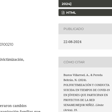
2024]
HTML
PUBLICADO
22-08-2024
00100210
ivictimización,
CÓMO CITAR
Bustos Villarroel, A., & Pereda
Beltrán, N. (2024).
POLIVICTIMIZACIÓN Y CONDUCTA
SUICIDA EN TIEMPOS DE COVID-19
EN JÓVENES QUE PARTICIPAN EN
PROYECTOS DE LA RED
SENAME/MEJOR NIÑEZ.
Límite
neraron cambios
(Arica)
,
19
.
organización familiar que