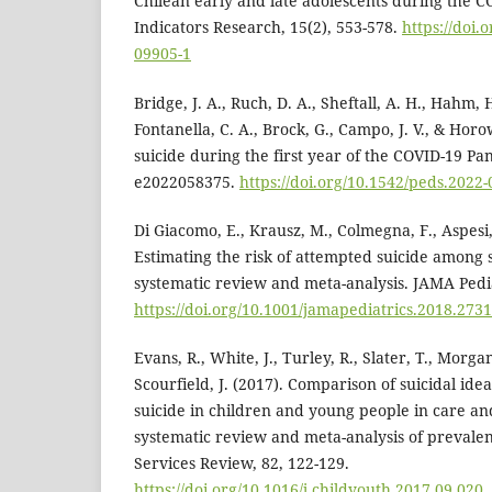
Chilean early and late adolescents during the 
Indicators Research, 15(2), 553-578.
https://doi.
09905-1
Bridge, J. A., Ruch, D. A., Sheftall, A. H., Hahm, H
Fontanella, C. A., Brock, G., Campo, J. V., & Horo
suicide during the first year of the COVID-19 Pan
e2022058375.
https://doi.org/10.1542/peds.2022
Di Giacomo, E., Krausz, M., Colmegna, F., Aspesi, 
Estimating the risk of attempted suicide among 
systematic review and meta-analysis. JAMA Pedia
https://doi.org/10.1001/jamapediatrics.2018.2731
Evans, R., White, J., Turley, R., Slater, T., Morga
Scourfield, J. (2017). Comparison of suicidal ide
suicide in children and young people in care an
systematic review and meta-analysis of prevale
Services Review, 82, 122-129.
https://doi.org/10.1016/j.childyouth.2017.09.020