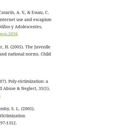
asarín, A. V., & Essau, C.
internet use and escapism
 Niños y Adolescentes,
.mon.2056
r, H. (2005). The Juvenile
, and national norms. Child
7). Poly-victimization: a
d Abuse & Neglect, 31(1),
8
mby, S. L. (2005).
Victimization
297-1312.