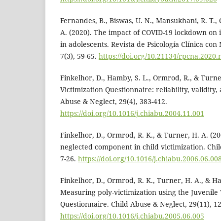
Fernandes, B., Biswas, U. N., Mansukhani, R. T., C
A. (2020). The impact of COVID-19 lockdown on 
in adolescents. Revista de Psicología Clínica con
7(3), 59-65.
https://doi.org/10.21134/rpcna.2020
Finkelhor, D., Hamby, S. L., Ormrod, R., & Turne
Victimization Questionnaire: reliability, validity
Abuse & Neglect, 29(4), 383-412.
https://doi.org/10.1016/j.chiabu.2004.11.001
Finkelhor, D., Ormrod, R. K., & Turner, H. A. (200
neglected component in child victimization. Chil
7-26.
https://doi.org/10.1016/j.chiabu.2006.06.00
Finkelhor, D., Ormrod, R. K., Turner, H. A., & Ha
Measuring poly-victimization using the Juvenile 
Questionnaire. Child Abuse & Neglect, 29(11), 1
https://doi.org/10.1016/j.chiabu.2005.06.005