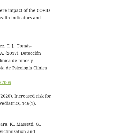
evere impact of the COVID-
ealth indicators and
z, T. J., Tomás-
 A. (2017). Detección
ínica de niños y
a de Psicología Clínica
557005
(2020). Increased risk for
ediatrics, 146(1).
ara, K., Massetti, G.,
yvictimization and