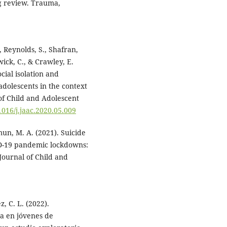
ng review. Trauma,
 Reynolds, S., Shafran,
ick, C., & Crawley, E.
cial isolation and
adolescents in the context
of Child and Adolescent
.1016/j.jaac.2020.05.009
un, M. A. (2021). Suicide
D-19 pandemic lockdowns:
Journal of Child and
z, C. L. (2022).
da en jóvenes de