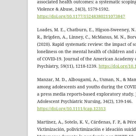
associated health outcomes: a systematic scopi
Violence & Abuse, 24(3), 1579-1592.
https://doi.org/10.1177/15248380211073847
Loades, M. E., Chatburn, E., Higson-Sweeney, N.,
R., Brigden, A., Linney, C., McManus, M. N., Borw
(2020). Rapid systematic review: the impact of so
loneliness on the mental health of children and 
of COVID-19. Journal of the American Academy 
Psychiatry, 59(11), 1218-1239.
https://doi.org/10
Manzar, M. D., Albougami, A., Usman, N., & Mam
among adolescents and youths during the COVI
a press media reports-based exploratory study. 
Adolescent Psychiatric Nursing, 34(2), 139-146.
https://doi.org/10.1111/jcap.12313
Martínez, A., Sotelo, K. V., Cárdenas, F. P., & Pére
Victimización, polivictimización e ideación suici