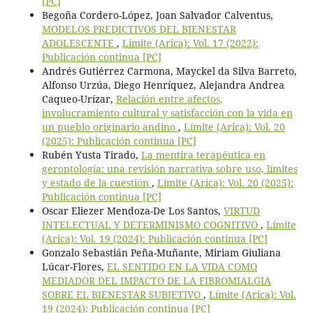
[PC]
Begoña Cordero-López, Joan Salvador Calventus,
MODELOS PREDICTIVOS DEL BIENESTAR
ADOLESCENTE
,
Límite (Arica): Vol. 17 (2022):
Publicación continua [PC]
Andrés Gutiérrez Carmona, Mayckel da Silva Barreto,
Alfonso Urzúa, Diego Henríquez, Alejandra Andrea
Caqueo-Urízar,
Relación entre afectos,
involucramiento cultural y satisfacción con la vida en
un pueblo originario andino
,
Límite (Arica): Vol. 20
(2025): Publicación continua [PC]
Rubén Yusta Tirado,
La mentira terapéutica en
gerontología: una revisión narrativa sobre uso, límites
y estado de la cuestión
,
Límite (Arica): Vol. 20 (2025):
Publicación continua [PC]
Oscar Eliezer Mendoza-De Los Santos,
VIRTUD
INTELECTUAL Y DETERMINISMO COGNITIVO
,
Límite
(Arica): Vol. 19 (2024): Publicación continua [PC]
Gonzalo Sebastián Peña-Muñante, Miriam Giuliana
Lúcar-Flores,
EL SENTIDO EN LA VIDA COMO
MEDIADOR DEL IMPACTO DE LA FIBROMIALGIA
SOBRE EL BIENESTAR SUBJETIVO
,
Límite (Arica): Vol.
19 (2024): Publicación continua [PC]