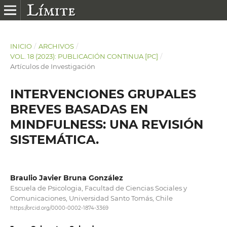
INICIO
/
ARCHIVOS
/
VOL. 18 (2023): PUBLICACIÓN CONTINUA [PC]
/
Artículos de Investigación
INTERVENCIONES GRUPALES
BREVES BASADAS EN
MINDFULNESS: UNA REVISIÓN
SISTEMÁTICA.
Braulio Javier Bruna González
Escuela de Psicologia, Facultad de Ciencias Sociales y
Comunicaciones, Universidad Santo Tomás, Chile
https://orcid.org/0000-0002-1874-3369