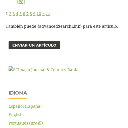
[PC]
1
2
3
4
5
6
7
8
9
10
>
>>
También puede {advancedSearchLink} para este artículo.
ENVIAR UN ARTÍCULO
IDIOMA
Español (España)
English
Português (Brasil)