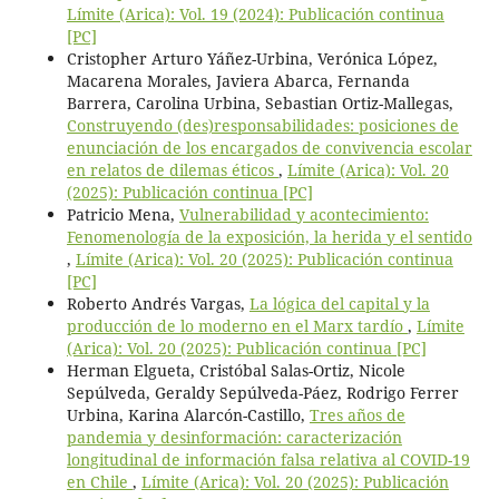
Límite (Arica): Vol. 19 (2024): Publicación continua
[PC]
Cristopher Arturo Yáñez-Urbina, Verónica López,
Macarena Morales, Javiera Abarca, Fernanda
Barrera, Carolina Urbina, Sebastian Ortiz-Mallegas,
Construyendo (des)responsabilidades: posiciones de
enunciación de los encargados de convivencia escolar
en relatos de dilemas éticos
,
Límite (Arica): Vol. 20
(2025): Publicación continua [PC]
Patricio Mena,
Vulnerabilidad y acontecimiento:
Fenomenología de la exposición, la herida y el sentido
,
Límite (Arica): Vol. 20 (2025): Publicación continua
[PC]
Roberto Andrés Vargas,
La lógica del capital y la
producción de lo moderno en el Marx tardío
,
Límite
(Arica): Vol. 20 (2025): Publicación continua [PC]
Herman Elgueta, Cristóbal Salas-Ortiz, Nicole
Sepúlveda, Geraldy Sepúlveda-Páez, Rodrigo Ferrer
Urbina, Karina Alarcón-Castillo,
Tres años de
pandemia y desinformación: caracterización
longitudinal de información falsa relativa al COVID-19
en Chile
,
Límite (Arica): Vol. 20 (2025): Publicación