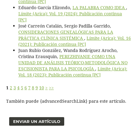
continua [PC]
Eduardo García Elizondo,
LA PALABRA COMO IDEA
,
Límite (Arica): Vol. 19 (2024): Publicación continua
[PC]
José Carreón Catalán, Sergio Padilla Garrido,
CONSIDERACIONES GENEALÓGICAS PARA LA
PRÁCTICA CLÍNICA SISTÉMICA
,
Límite (Arica): Vol. 16
(2021): Publicación continua [PC]
Juan Rubio González, Wanda Rodríguez Arocho,
Cristina Erausquin,
PEREZHIVANIE COMO UNA
UNIDAD DE ANÁLISIS TEÓRICO-METODOLÓGICA NO
ESCISIONISTA PARA LA PSICOLOGÍA
,
Límite (Arica):
Vol. 18 (2023): Publicación continua [PC]
1
2
3
4
5
6
7
8
9
10
>
>>
También puede {advancedSearchLink} para este artículo.
ENVIAR UN ARTÍCULO