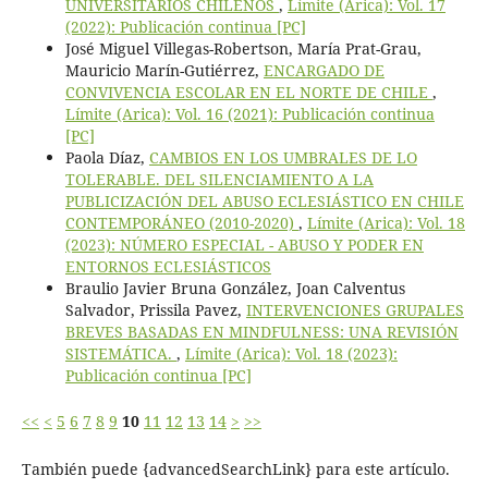
UNIVERSITARIOS CHILENOS
,
Límite (Arica): Vol. 17
(2022): Publicación continua [PC]
José Miguel Villegas-Robertson, María Prat-Grau,
Mauricio Marín-Gutiérrez,
ENCARGADO DE
CONVIVENCIA ESCOLAR EN EL NORTE DE CHILE
,
Límite (Arica): Vol. 16 (2021): Publicación continua
[PC]
Paola Díaz,
CAMBIOS EN LOS UMBRALES DE LO
TOLERABLE. DEL SILENCIAMIENTO A LA
PUBLICIZACIÓN DEL ABUSO ECLESIÁSTICO EN CHILE
CONTEMPORÁNEO (2010-2020)
,
Límite (Arica): Vol. 18
(2023): NÚMERO ESPECIAL - ABUSO Y PODER EN
ENTORNOS ECLESIÁSTICOS
Braulio Javier Bruna González, Joan Calventus
Salvador, Prissila Pavez,
INTERVENCIONES GRUPALES
BREVES BASADAS EN MINDFULNESS: UNA REVISIÓN
SISTEMÁTICA.
,
Límite (Arica): Vol. 18 (2023):
Publicación continua [PC]
<<
<
5
6
7
8
9
10
11
12
13
14
>
>>
También puede {advancedSearchLink} para este artículo.