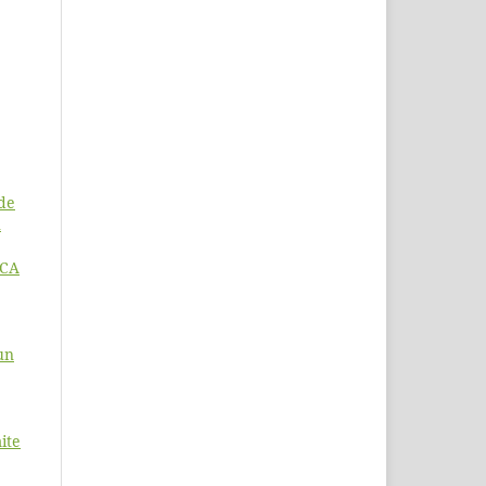
de
n
ICA
un
ite