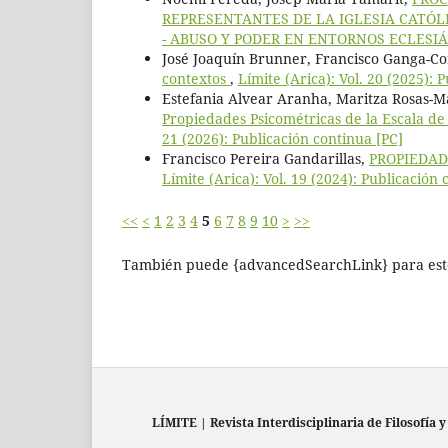
REPRESENTANTES DE LA IGLESIA CATÓ
- ABUSO Y PODER EN ENTORNOS ECLESIÁ
José Joaquín Brunner, Francisco Ganga-Co
contextos
,
Límite (Arica): Vol. 20 (2025): 
Estefania Alvear Aranha, Maritza Rosas-
Propiedades Psicométricas de la Escala d
21 (2026): Publicación continua [PC]
Francisco Pereira Gandarillas,
PROPIEDAD
Límite (Arica): Vol. 19 (2024): Publicación 
<<
<
1
2
3
4
5
6
7
8
9
10
>
>>
También puede {advancedSearchLink} para este
LÍMITE
|
Revista Interdisciplinaria de Filosofía y