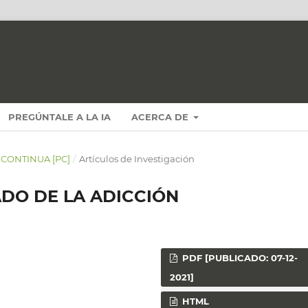
PREGÚNTALE A LA IA
ACERCA DE
N CONTINUA [PC]
/
Artículos de Investigación
DO DE LA ADICCIÓN
PDF [PUBLICADO: 07-12-
2021]
HTML