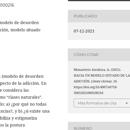
0100216
PUBLICADO
 modelo de desorden
cción, modelo situado
07-12-2021
CÓMO CITAR
Monasterio Astobiza, A. (2021).
sta (modelo de desorden
HACIA UN MODELO SITUADO DE L
ADICCIÓN.
Límite (Arica)
,
16
.
specto de la adicción. En
https://doi.org/10.4067/s0718-
e considera las
50652021000100216
mo “clases naturales”.
Más formatos de cita
o: a) ¿por qué no todas
cias?, y b) ¿si existe una
iliza y estigmatiza
bo la postura
NÚMERO