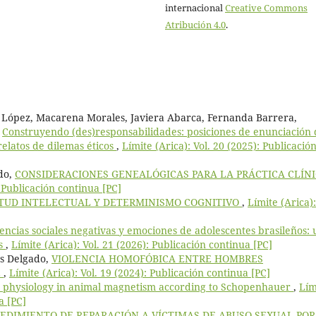
internacional
Creative Commons
Atribución 4.0
.
 López, Macarena Morales, Javiera Abarca, Fernanda Barrera,
,
Construyendo (des)responsabilidades: posiciones de enunciación 
relatos de dilemas éticos
,
Límite (Arica): Vol. 20 (2025): Publicació
ido,
CONSIDERACIONES GENEALÓGICAS PARA LA PRÁCTICA CLÍN
: Publicación continua [PC]
TUD INTELECTUAL Y DETERMINISMO COGNITIVO
,
Límite (Arica):
encias sociales negativas y emociones de adolescentes brasileños: 
as
,
Límite (Arica): Vol. 21 (2026): Publicación continua [PC]
os Delgado,
VIOLENCIA HOMOFÓBICA ENTRE HOMBRES
E
,
Límite (Arica): Vol. 19 (2024): Publicación continua [PC]
 physiology in animal magnetism according to Schopenhauer
,
Lím
a [PC]
EDIMIENTO DE REPARACIÓN A VÍCTIMAS DE ABUSO SEXUAL POR