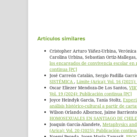
Artículos similares
Cristopher Arturo Yáñez-Urbina, Verónica
Carolina Urbina, Sebastian Ortiz-Mallegas
los encargados de convivencia escolar en 
continua [PC]
José Carreón Catalán, Sergio Padilla Garr
SISTÉMICA
,
Límite (Arica): Vol. 16 (2021)
Oscar Eliezer Mendoza-De Los Santos,
VIR
Vol. 19 (2024): Publicación continua [PC]
Joyce Heindyk Garcia, Tania Stoltz,
Experi
análisis histórico-cultural a partir de cart
Wilson Orlando Albornoz, Jaime Barrient
HOMOSEXUALES EN SANTIAGO DE CHIL
Joaquín García-Alandete,
Metaphysics and
(Arica): Vol. 20 (2025): Publicación continu
Noemí Pereda, Josep Maria Tamarit,
PROC