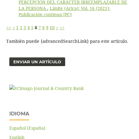
PERCEPCIÓN DEL CARÁCTER IRREEMPLAZABLE DE
LA PERSONA
,
Límite (Arica): Vol. 16 (2021):
Publicación continua [PC]
<<
<
1
2
3
4
5
6
7
8
9
10
>
>>
También puede {advancedSearchLink} para este artículo.
ENVIAR UN ARTÍCULO
IDIOMA
Español (España)
English