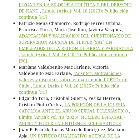
JUZGAR EN LA FILOSOFÍA POLÍTICA Y DEL DERECHO
DE KANT
,
Límite (Arica): Vol. 18 (2023): Publicación
continua [PC]
Patricio Mena-Chamorro, Rodrigo Ferrer-Urbina,
Francisca Parra, María José Ron, Javiera Vásquez,
ADAPTACIÓN Y VALIDACIÓN DEL CUESTIONARIO DE
SUPERVISIÓN ABUSIVA DE TEPPER (SAT) EN
EMPLEADOS DE LA REGIÓN DE ARICA Y PARINACOTA
,
Límite (Arica): Vol. 16 (2021): Publicación continua
[PC]
Mariana Valdebenito Mac Farlane, Victoria
Valdebenito Mac Farlane,
“Acepto”: Motivaciones,
valores y discursos sobre el matrimonio LGBTQ+ en
Chile
,
Límite (Arica): Vol. 20 (2025): Publicación
continua [PC]
Edgardo Toro, Cristóbal Guerra, Yesika Herrera,
Cristián Pinto-Cortez,
LA POSICIÓN DE LA IGLESIA
CATÓLICA ANTE EL ABUSO SEXUAL ECLESIÁSTICO
,
Límite (Arica): Vol. 18 (2023): NÚMERO ESPECIAL -
ABUSO Y PODER EN ENTORNOS ECLESIÁSTICOS
Juan F. Franck, Lucas Marcelo Rodriguez, Mariano
Asla,
UN ESTUDIO CUALITATIVO ACERCA DE LA