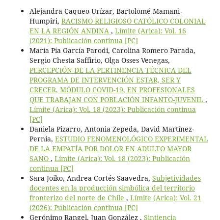
Alejandra Caqueo-Urízar, Bartolomé Mamani-
Humpiri,
RACISMO RELIGIOSO CATÓLICO COLONIAL
EN LA REGIÓN ANDINA
,
Límite (Arica): Vol. 16
(2021): Publicación continua [PC]
María Pía García Parodi, Carolina Romero Parada,
Sergio Chesta Saffirio, Olga Osses Venegas,
PERCEPCIÓN DE LA PERTINENCIA TÉCNICA DEL
PROGRAMA DE INTERVENCIÓN ESTAR, SER Y
CRECER, MÓDULO COVID-19, EN PROFESIONALES
QUE TRABAJAN CON POBLACIÓN INFANTO-JUVENIL
,
Límite (Arica): Vol. 18 (2023): Publicación continua
[PC]
Daniela Pizarro, Antonia Zepeda, David Martínez-
Pernía,
ESTUDIO FENOMENOLÓGICO EXPERIMENTAL
DE LA EMPATÍA POR DOLOR EN ADULTO MAYOR
SANO
,
Límite (Arica): Vol. 18 (2023): Publicación
continua [PC]
Sara Joiko, Andrea Cortés Saavedra,
Subjetividades
docentes en la producción simbólica del territorio
fronterizo del norte de Chile
,
Límite (Arica): Vol. 21
(2026): Publicación continua [PC]
Gerónimo Rangel, Juan González ,
Sintiencia