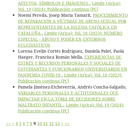
AFECTOS, SÍMBOLOS E IMÁGENES
,
Límite (Arica):
Vol. 19 (2024): Publicación continua [PC]
Noemí Pereda, Josep Maria Tamarit,
PROCEDIMIENTO
DE REPARACIÓN A VÍCTIMAS DE ABUSO SEXUAL POR
REPRESENTANTES DE LA IGLESIA CATÓLICA EN
CATALUÑA
,
Límite (Arica): Vol. 18 (2023): NÚMERO
ESPECIAL - ABUSO Y PODER EN ENTORNOS
ECLESIÁSTICOS
Lorena Evelin Cortés Rodríguez, Daniela Palet, Paola
Haeger, Francisca Román Mella,
EXPERIENCIAS DE
ESTRÉS Y RECURSOS PERSONALES Y SOCIALES DE
ESTUDIANTES Y FUNCIONARIOS UNIVERSITARIOS EN
PANDEMIA COVID-19
,
Límite (Arica): Vol. 18 (2023):
Publicación continua [PC]
Pamela Jiménez-Etcheverría, Andrés Concha-Salgado,
VARIABLES PERSONALES Y ACTITUDINALES QUE
IMPACTAN EN LA TOMA DE DECISIONES SOBRE
MALTRATO INFANTIL
,
Límite (Arica): Vol. 19 (2024):
Publicación continua [PC]
<<
<
4
5
6
7
8
9
10
11
12
13
>
>>