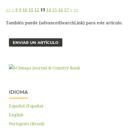
<<
<
8
9
10
11
12
13
14
15
16
17
>
>>
También puede {advancedSearchLink} para este artículo.
ENVIAR UN ARTÍCULO
IDIOMA
Español (España)
English
Português (Brasil)