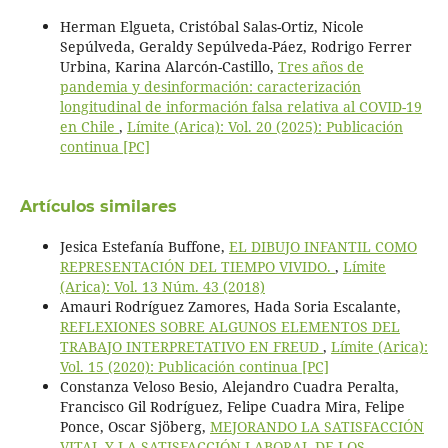
Herman Elgueta, Cristóbal Salas-Ortiz, Nicole
Sepúlveda, Geraldy Sepúlveda-Páez, Rodrigo Ferrer
Urbina, Karina Alarcón-Castillo,
Tres años de
pandemia y desinformación: caracterización
longitudinal de información falsa relativa al COVID-19
en Chile
,
Límite (Arica): Vol. 20 (2025): Publicación
continua [PC]
Artículos similares
Jesica Estefanía Buffone,
EL DIBUJO INFANTIL COMO
REPRESENTACIÓN DEL TIEMPO VIVIDO.
,
Límite
(Arica): Vol. 13 Núm. 43 (2018)
Amauri Rodríguez Zamores, Hada Soria Escalante,
REFLEXIONES SOBRE ALGUNOS ELEMENTOS DEL
TRABAJO INTERPRETATIVO EN FREUD
,
Límite (Arica):
Vol. 15 (2020): Publicación continua [PC]
Constanza Veloso Besio, Alejandro Cuadra Peralta,
Francisco Gil Rodríguez, Felipe Cuadra Mira, Felipe
Ponce, Oscar Sjöberg,
MEJORANDO LA SATISFACCIÓN
VITAL Y LA SATISFACCIÓN LABORAL DE LOS