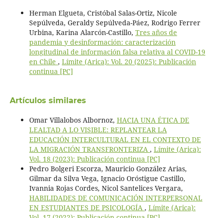
Herman Elgueta, Cristóbal Salas-Ortiz, Nicole
Sepúlveda, Geraldy Sepúlveda-Páez, Rodrigo Ferrer
Urbina, Karina Alarcón-Castillo,
Tres años de
pandemia y desinformación: caracterización
longitudinal de información falsa relativa al COVID-19
en Chile
,
Límite (Arica): Vol. 20 (2025): Publicación
continua [PC]
Artículos similares
Omar Villalobos Albornoz,
HACIA UNA ÉTICA DE
LEALTAD A LO VISIBLE: REPLANTEAR LA
EDUCACIÓN INTERCULTURAL EN EL CONTEXTO DE
LA MIGRACIÓN TRANSFRONTERIZA
,
Límite (Arica):
Vol. 18 (2023): Publicación continua [PC]
Pedro Bolgeri Escorza, Mauricio González Arias,
Gilmar da Silva Vega, Ignacio Oróstigue Castillo,
Ivannia Rojas Cordes, Nicol Santelices Vergara,
HABILIDADES DE COMUNICACIÓN INTERPERSONAL
EN ESTUDIANTES DE PSICOLOGÍA
,
Límite (Arica):
Vol. 17 (2022): Publicación continua [PC]