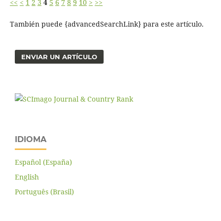
<<
<
1
2
3
4
5
6
7
8
9
10
>
>>
También puede {advancedSearchLink} para este artículo.
ENVIAR UN ARTÍCULO
IDIOMA
Español (España)
English
Português (Brasil)