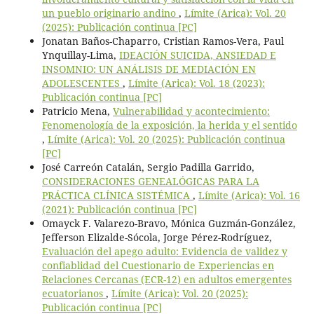
un pueblo originario andino
,
Límite (Arica): Vol. 20
(2025): Publicación continua [PC]
Jonatan Baños-Chaparro, Cristian Ramos-Vera, Paul
Ynquillay-Lima,
IDEACIÓN SUICIDA, ANSIEDAD E
INSOMNIO: UN ANÁLISIS DE MEDIACIÓN EN
ADOLESCENTES
,
Límite (Arica): Vol. 18 (2023):
Publicación continua [PC]
Patricio Mena,
Vulnerabilidad y acontecimiento:
Fenomenología de la exposición, la herida y el sentido
,
Límite (Arica): Vol. 20 (2025): Publicación continua
[PC]
José Carreón Catalán, Sergio Padilla Garrido,
CONSIDERACIONES GENEALÓGICAS PARA LA
PRÁCTICA CLÍNICA SISTÉMICA
,
Límite (Arica): Vol. 16
(2021): Publicación continua [PC]
Omayck F. Valarezo-Bravo, Mónica Guzmán-González,
Jefferson Elizalde-Sócola, Jorge Pérez-Rodríguez,
Evaluación del apego adulto: Evidencia de validez y
confiablidad del Cuestionario de Experiencias en
Relaciones Cercanas (ECR-12) en adultos emergentes
ecuatorianos
,
Límite (Arica): Vol. 20 (2025):
Publicación continua [PC]