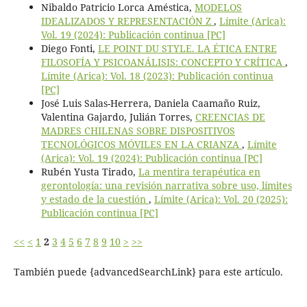
Nibaldo Patricio Lorca Améstica,
MODELOS
IDEALIZADOS Y REPRESENTACIÓN Z
,
Límite (Arica):
Vol. 19 (2024): Publicación continua [PC]
Diego Fonti,
LE POINT DU STYLE. LA ÉTICA ENTRE
FILOSOFÍA Y PSICOANÁLISIS: CONCEPTO Y CRÍTICA
,
Límite (Arica): Vol. 18 (2023): Publicación continua
[PC]
José Luis Salas-Herrera, Daniela Caamaño Ruiz,
Valentina Gajardo, Julián Torres,
CREENCIAS DE
MADRES CHILENAS SOBRE DISPOSITIVOS
TECNOLÓGICOS MÓVILES EN LA CRIANZA
,
Límite
(Arica): Vol. 19 (2024): Publicación continua [PC]
Rubén Yusta Tirado,
La mentira terapéutica en
gerontología: una revisión narrativa sobre uso, límites
y estado de la cuestión
,
Límite (Arica): Vol. 20 (2025):
Publicación continua [PC]
<<
<
1
2
3
4
5
6
7
8
9
10
>
>>
También puede {advancedSearchLink} para este artículo.