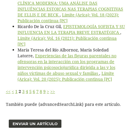
CLÍNICA MODERNA: UMA ANÁLISE DAS
INFLUÊNCIAS ESTOICAS NAS TERAPIAS COGNITIVAS
DE ELLIS E DE BECK
,
Límite (Arica): Vol. 18 (2023):
Publicación continua [PC]
Ricardo De la Cruz Gil,
EPISTEMOLOGÍA SOFISTA Y SU
INFLUENCIA EN LA TERAPIA BREVE ESTRATÉGICA
,
Límite (Arica): Vol. 16 (2021): Publicación continua
[PC]
María Teresa del Río Albornoz, María Soledad
Latorre,
Experiencias de las figuras parentales no
ofensoras en la interacción con los programas de
intervención psicosociojurídica dirigida a las y los
niños víctimas de abuso sexual y familias
,
Límite
(Arica): Vol. 20 (2025): Publicación continua [PC]
<<
<
1
2
3
4
5
6
7
8
9
>
>>
También puede {advancedSearchLink} para este artículo.
ENVIAR UN ARTÍCULO