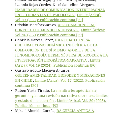
Ivannia Rojas Cordes, Nicol Santelices Vergara,
HABILIDADES DE COMUNICACIÓN INTERPERSONAL
EN ESTUDIANTES DE PSICOLOGÍA
,
Límite (Arica):
Vol. 17 (2022): Publicación continua [PC]
Cristián Martínez-Bravo,
APROXIMACIONES AL
CONCEPTO DE MUNDO EN HUSSERL
,
Límite (Arica):
Vol. 16 (2021): Publicación continua [PC]
Gabriela Garcés Pérez,
IDENTIDAD ÉTNICA-
CULTURAL COMO DINÁMICA ESPECÍFICA DE LA
COMPOSICIÓN DEL SÍ MISMO. APORTES DE LA
FENOMENOLOGÍA HERMENÉUTICA DE RICOEUR A LA
INVESTIGACIÓN BIOGRÁFICA-NARRATIVA
,
Límite
(Arica): Vol. 19 (2024): Publicación continua [PC]
Gustavo Adolfo Macaya-Aguirre,
GUBERNAMENTALIDAD, BIOPODER Y MIGRACIONES
EN CHILE
,
Límite (Arica): Vol. 17 (2022): Publicación
continua [PC]
Rubén Yusta Tirado,
La mentira terapéutica en
gerontología: una revisión narrativa sobre uso, límites
y estado de la cuestión
,
Límite (Arica): Vol. 20 (2025):
Publicación continua [PC]
Mikael Almeida Corrêa,
DA GRÉCIA ANTIGA À