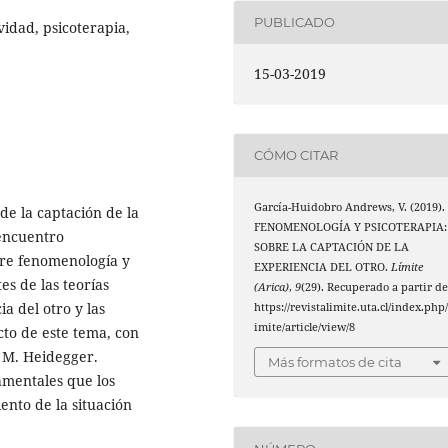
PUBLICADO
vidad, psicoterapia,
15-03-2019
CÓMO CITAR
García-Huidobro Andrews, V. (2019).
 de la captación de la
FENOMENOLOGÍA Y PSICOTERAPIA:
 encuentro
SOBRE LA CAPTACIÓN DE LA
ntre fenomenología y
EXPERIENCIA DEL OTRO.
Límite
es de las teorías
(Arica)
,
9
(29). Recuperado a partir d
a del otro y las
https://revistalimite.uta.cl/index.php/
imite/article/view/8
cto de este tema, con
e M. Heidegger.
Más formatos de cita
amentales que los
ento de la situación