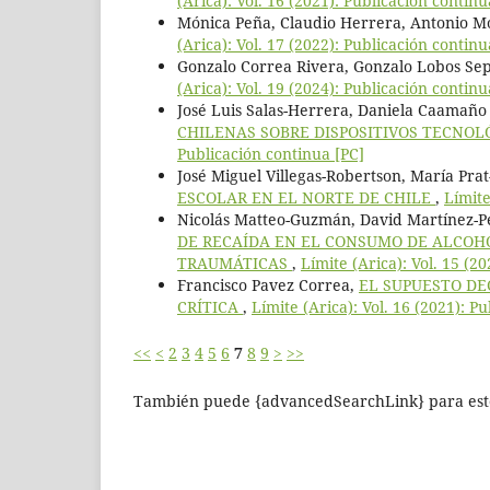
(Arica): Vol. 16 (2021): Publicación continu
Mónica Peña, Claudio Herrera, Antonio 
(Arica): Vol. 17 (2022): Publicación continu
Gonzalo Correa Rivera, Gonzalo Lobos Se
(Arica): Vol. 19 (2024): Publicación continu
José Luis Salas-Herrera, Daniela Caamaño 
CHILENAS SOBRE DISPOSITIVOS TECNOL
Publicación continua [PC]
José Miguel Villegas-Robertson, María Pra
ESCOLAR EN EL NORTE DE CHILE
,
Límite
Nicolás Matteo-Guzmán, David Martínez-P
DE RECAÍDA EN EL CONSUMO DE ALCOHO
TRAUMÁTICAS
,
Límite (Arica): Vol. 15 (2
Francisco Pavez Correa,
EL SUPUESTO DE
CRÍTICA
,
Límite (Arica): Vol. 16 (2021): P
<<
<
2
3
4
5
6
7
8
9
>
>>
También puede {advancedSearchLink} para este