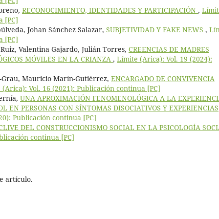
a [PC]
Moreno,
RECONOCIMIENTO, IDENTIDADES Y PARTICIPACIÓN
,
Lími
a [PC]
púlveda, Johan Sánchez Salazar,
SUBJETIVIDAD Y FAKE NEWS
,
Lí
a [PC]
Ruiz, Valentina Gajardo, Julián Torres,
CREENCIAS DE MADRES
ÓGICOS MÓVILES EN LA CRIANZA
,
Límite (Arica): Vol. 19 (2024):
t-Grau, Mauricio Marín-Gutiérrez,
ENCARGADO DE CONVIVENCIA
 (Arica): Vol. 16 (2021): Publicación continua [PC]
ernía,
UNA APROXIMACIÓN FENOMENOLÓGICA A LA EXPERIENC
L EN PERSONAS CON SÍNTOMAS DISOCIATIVOS Y EXPERIENCIAS
020): Publicación continua [PC]
CLIVE DEL CONSTRUCCIONISMO SOCIAL EN LA PSICOLOGÍA SOC
ublicación continua [PC]
 artículo.