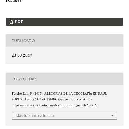
Portales.
PDF
PUBLICADO
23-03-2017
CÓMO CITAR
Tesche Roa, P. (2017). ALEGORÍAS DE LA GEOGRAFÍA EN RAÚL
ZURITA.
Límite (Arica)
,
12
(40). Recuperado a partir de
https://revistalimite.uta.cl/index.php/limite/article/view/81
Más formatos de cita