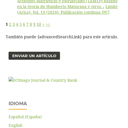
Actitudes Matrízticas y Patriarcales (TAMYP) basado
en la teoría de Humberto Maturana y otros.
,
Límite
(Arica): Vol. 19 (2024): Publicación continua [PC]
1
2
3
4
5
6
7
8
9
10
>
>>
También puede {advancedSearchLink} para este artículo.
ENVIAR UN ARTÍCULO
IDIOMA
Español (España)
English