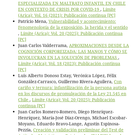
ESPECIALIZADA EN MALTRATO INFANTIL EN CHILE
EN CONTEXTO DE CRISIS POR COVID-19
,
Límite
(Arica): Vol. 16 (2021): Publicación continua [PC]
Patricio Mena,
Vulnerabilidad y acontecimiento:
Fenomenología de la exposición, la herida y el sentido
,
Límite (Arica): Vol. 20 (2025): Publicación continua
[PC]
Juan Carlos Valderrama,
APROXIMACIONES DESDE LA
COGNICIÓN CORPOREIZADA: LAS MANOS Y CÓMO SE
INVOLUCRAN EN LA SOLUCIÓN DE PROBLEMAS
,
Límite (Arica): Vol. 18 (2023): Publicación continua
[PC]
Luis Alberto Donoso Estay, Verónica López, Félix
González-Carrasco, Guillermo Rivera-Aguilera,
Con
cariño y ternura: infantilización de la persona autista
en los discursos de promulgación de la Ley 21.545 en
Chile
,
Límite (Arica): Vol. 20 (2025): Publicación
continua [PC]
Juan Carlos Romero-Romero, Diego Henríquez-
Henríquez, María-José Díaz-Orengo, Michael Escobar-
Moyano, Eduardo Bravo-Lange, Agustín Espinosa-
Pezzia,
Creación y validación preliminar del Test de