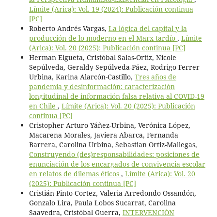
Límite (Arica): Vol. 19 (2024): Publicación continua
[PC]
Roberto Andrés Vargas,
La lógica del capital y la
producción de lo moderno en el Marx tardío
,
Límite
(Arica): Vol. 20 (2025): Publicación continua [PC]
Herman Elgueta, Cristóbal Salas-Ortiz, Nicole
Sepúlveda, Geraldy Sepúlveda-Páez, Rodrigo Ferrer
Urbina, Karina Alarcón-Castillo,
Tres años de
pandemia y desinformación: caracterización
longitudinal de información falsa relativa al COVID-19
en Chile
,
Límite (Arica): Vol. 20 (2025): Publicación
continua [PC]
Cristopher Arturo Yáñez-Urbina, Verónica López,
Macarena Morales, Javiera Abarca, Fernanda
Barrera, Carolina Urbina, Sebastian Ortiz-Mallegas,
Construyendo (des)responsabilidades: posiciones de
enunciación de los encargados de convivencia escolar
en relatos de dilemas éticos
,
Límite (Arica): Vol. 20
(2025): Publicación continua [PC]
Cristián Pinto-Cortez, Valeria Arredondo Ossandón,
Gonzalo Lira, Paula Lobos Sucarrat, Carolina
Saavedra, Cristóbal Guerra,
INTERVENCIÓN