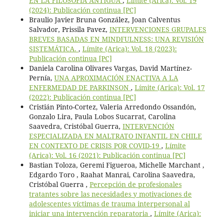
EN LA FILOSOFÍA ANTIGUA
,
Límite (Arica): Vol. 19
(2024): Publicación continua [PC]
Braulio Javier Bruna González, Joan Calventus
Salvador, Prissila Pavez,
INTERVENCIONES GRUPALES
BREVES BASADAS EN MINDFULNESS: UNA REVISIÓN
SISTEMÁTICA.
,
Límite (Arica): Vol. 18 (2023):
Publicación continua [PC]
Daniela Carolina Olivares Vargas, David Martínez-
Pernía,
UNA APROXIMACIÓN ENACTIVA A LA
ENFERMEDAD DE PARKINSON
,
Límite (Arica): Vol. 17
(2022): Publicación continua [PC]
Cristián Pinto-Cortez, Valeria Arredondo Ossandón,
Gonzalo Lira, Paula Lobos Sucarrat, Carolina
Saavedra, Cristóbal Guerra,
INTERVENCIÓN
ESPECIALIZADA EN MALTRATO INFANTIL EN CHILE
EN CONTEXTO DE CRISIS POR COVID-19
,
Límite
(Arica): Vol. 16 (2021): Publicación continua [PC]
Bastian Toloza, Geremi Figueroa, Michelle Marchant ,
Edgardo Toro , Raahat Manrai, Carolina Saavedra,
Cristóbal Guerra ,
Percepción de profesionales
tratantes sobre las necesidades y motivaciones de
adolescentes víctimas de trauma interpersonal al
iniciar una intervención reparatoria
,
Límite (Arica):