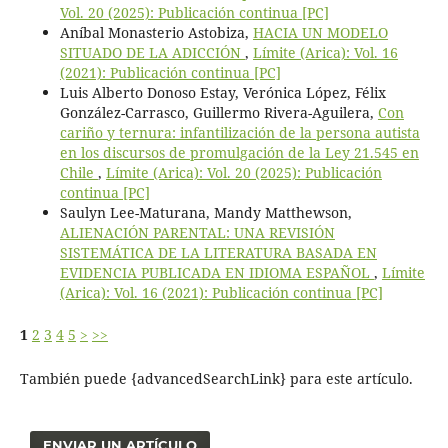
Vol. 20 (2025): Publicación continua [PC]
Aníbal Monasterio Astobiza,
HACIA UN MODELO
SITUADO DE LA ADICCIÓN
,
Límite (Arica): Vol. 16
(2021): Publicación continua [PC]
Luis Alberto Donoso Estay, Verónica López, Félix
González-Carrasco, Guillermo Rivera-Aguilera,
Con
cariño y ternura: infantilización de la persona autista
en los discursos de promulgación de la Ley 21.545 en
Chile
,
Límite (Arica): Vol. 20 (2025): Publicación
continua [PC]
Saulyn Lee-Maturana, Mandy Matthewson,
ALIENACIÓN PARENTAL: UNA REVISIÓN
SISTEMÁTICA DE LA LITERATURA BASADA EN
EVIDENCIA PUBLICADA EN IDIOMA ESPAÑOL
,
Límite
(Arica): Vol. 16 (2021): Publicación continua [PC]
1
2
3
4
5
>
>>
También puede {advancedSearchLink} para este artículo.
ENVIAR UN ARTÍCULO