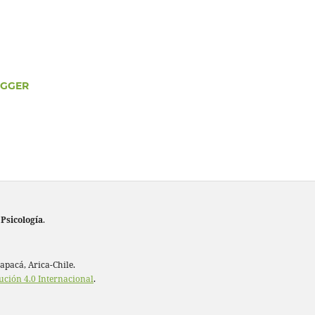
EGGER
 Psicología
.
rapacá, Arica-Chile.
ución 4.0 Internacional
.