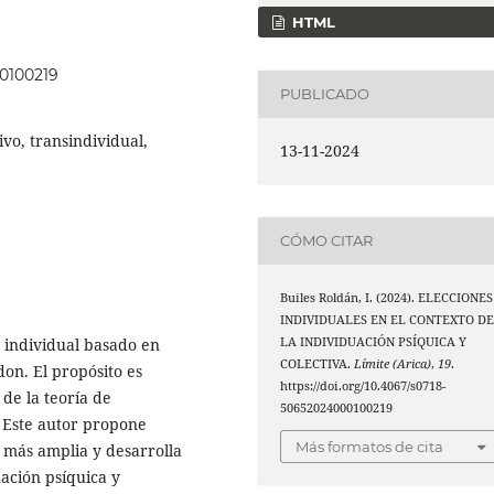
HTML
00100219
PUBLICADO
ivo, transindividual,
13-11-2024
CÓMO CITAR
Builes Roldán, I. (2024). ELECCIONES
INDIVIDUALES EN EL CONTEXTO D
LA INDIVIDUACIÓN PSÍQUICA Y
n individual basado en
COLECTIVA.
Límite (Arica)
,
19
.
don. El propósito es
https://doi.org/10.4067/s0718-
 de la teoría de
50652024000100219
. Este autor propone
Más formatos de cita
 más amplia y desarrolla
uación psíquica y