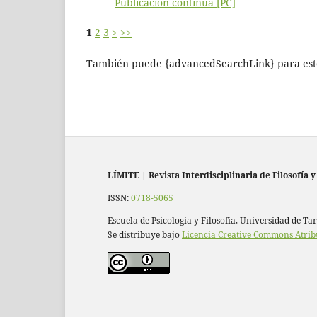
Publicación continua [PC]
1
2
3
>
>>
También puede {advancedSearchLink} para este
LÍMITE
|
Revista Interdisciplinaria de Filosofía y
ISSN:
0718-5065
Escuela de Psicología y Filosofía, Universidad de Ta
Se distribuye bajo
Licencia Creative Commons Atrib