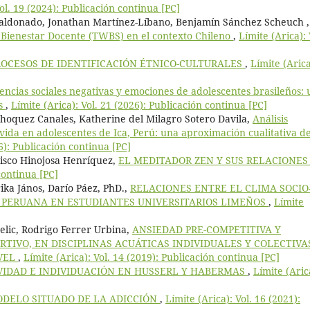
Vol. 19 (2024): Publicación continua [PC]
Maldonado, Jonathan Martínez-Líbano, Benjamín Sánchez Scheuch ,
e Bienestar Docente (TWBS) en el contexto Chileno
,
Límite (Arica): 
ROCESOS DE IDENTIFICACIÓN ÉTNICO-CULTURALES
,
Límite (Arica
encias sociales negativas y emociones de adolescentes brasileños: 
as
,
Límite (Arica): Vol. 21 (2026): Publicación continua [PC]
Choquez Canales, Katherine del Milagro Sotero Davila,
Análisis
 vida en adolescentes de Ica, Perú: una aproximación cualitativa d
26): Publicación continua [PC]
cisco Hinojosa Henríquez,
EL MEDITADOR ZEN Y SUS RELACIONE
continua [PC]
a János, Darío Páez, PhD.,
RELACIONES ENTRE EL CLIMA SOCIO
 PERUANA EN ESTUDIANTES UNIVERSITARIOS LIMEÑOS
,
Límite
lic, Rodrigo Ferrer Urbina,
ANSIEDAD PRE-COMPETITIVA Y
TIVO, EN DISCIPLINAS ACUÁTICAS INDIVIDUALES Y COLECTIVA
IVEL
,
Límite (Arica): Vol. 14 (2019): Publicación continua [PC]
VIDAD E INDIVIDUACIÓN EN HUSSERL Y HABERMAS
,
Límite (Aric
ODELO SITUADO DE LA ADICCIÓN
,
Límite (Arica): Vol. 16 (2021):