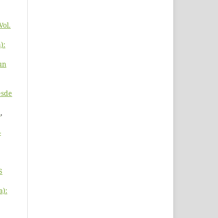
Vol.
):
un
esde
S
,
-
S
a):