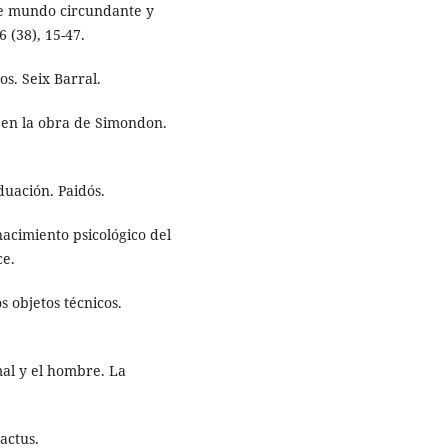
 de mundo circundante y
 (38), 15-47.
s. Seix Barral.
a en la obra de Simondon.
duación. Paidós.
nacimiento psicológico del
ce.
s objetos técnicos.
mal y el hombre. La
actus.