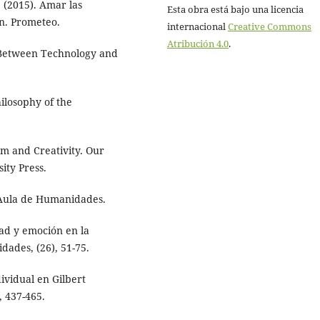
. (2015). Amar las
Esta obra está bajo una licencia
n. Prometeo.
internacional
Creative Commons
Atribución 4.0
.
. Between Technology and
ilosophy of the
om and Creativity. Our
ity Press.
n. Aula de Humanidades.
dad y emoción en la
dades, (26), 51-75.
dividual en Gilbert
, 437-465.