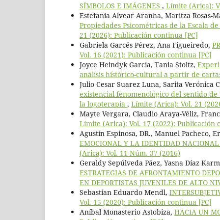
SÍMBOLOS E IMÁGENES
,
Límite (Arica): 
Estefania Alvear Aranha, Maritza Rosas-
Propiedades Psicométricas de la Escala d
21 (2026): Publicación continua [PC]
Gabriela Garcés Pérez, Ana Figueiredo,
P
Vol. 16 (2021): Publicación continua [PC]
Joyce Heindyk Garcia, Tania Stoltz,
Experi
análisis histórico-cultural a partir de cart
Julio Cesar Suarez Luna, Sarita Verónica 
existencial-fenomenológico del sentido de
la logoterapia
,
Límite (Arica): Vol. 21 (20
Mayte Vergara, Claudio Araya-Véliz, Fran
Límite (Arica): Vol. 17 (2022): Publicación 
Agustín Espinosa, DR., Manuel Pacheco, Erik
EMOCIONAL Y LA IDENTIDAD NACIONAL
(Arica): Vol. 11 Núm. 37 (2016)
Geraldy Sepúlveda Páez, Yasna Díaz Karme
ESTRATEGIAS DE AFRONTAMIENTO DEPOR
EN DEPORTISTAS JUVENILES DE ALTO N
Sebastian Eduardo Mendl,
INTERSUBJETI
Vol. 15 (2020): Publicación continua [PC]
Aníbal Monasterio Astobiza,
HACIA UN M