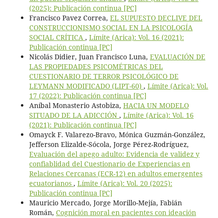
(2025): Publicación continua [PC]
Francisco Pavez Correa,
EL SUPUESTO DECLIVE DEL
CONSTRUCCIONISMO SOCIAL EN LA PSICOLOGÍA
SOCIAL CRÍTICA
,
Límite (Arica): Vol. 16 (2021):
Publicación continua [PC]
Nicolás Didier, Juan Francisco Luna,
EVALUACIÓN DE
LAS PROPIEDADES PSICOMÉTRICAS DEL
CUESTIONARIO DE TERROR PSICOLÓGICO DE
LEYMANN MODIFICADO (LIPT-60)
,
Límite (Arica): Vol.
17 (2022): Publicación continua [PC]
Aníbal Monasterio Astobiza,
HACIA UN MODELO
SITUADO DE LA ADICCIÓN
,
Límite (Arica): Vol. 16
(2021): Publicación continua [PC]
Omayck F. Valarezo-Bravo, Mónica Guzmán-González,
Jefferson Elizalde-Sócola, Jorge Pérez-Rodríguez,
Evaluación del apego adulto: Evidencia de validez y
confiablidad del Cuestionario de Experiencias en
Relaciones Cercanas (ECR-12) en adultos emergentes
ecuatorianos
,
Límite (Arica): Vol. 20 (2025):
Publicación continua [PC]
Mauricio Mercado, Jorge Morillo-Mejía, Fabián
Román,
Cognición moral en pacientes con ideación