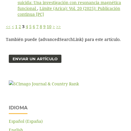
suicida: Una investigación con resonancia magnética
funcional
,
Límite (Arica): Vol. 20 (2025): Publicación
continua [PC]
<<
<
1
2
3
4
5
6
7
8
9
10
>
>>
También puede {advancedSearchLink} para este artículo.
ENVIAR UN ARTÍCULO
IDIOMA
Español (España)
English