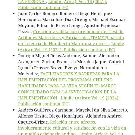
LA PERSONA
,
Límite (Arica): Vol. 16 (2021):
Publicación continua [PC]
Juan Carlos Romero-Romero, Diego Henríquez-
Henríquez, María-José Díaz-Orengo, Michael Escobar-
Moyano, Eduardo Bravo-Lange, Agustín Espinosa-
Pezzia,
Creación y validación preliminar del Test de
Actitudes Matrízticas y Patriarcales (TAMYP) basado
en la teoría de Humberto Maturana y otros.
,
Límite
(Arica): Vol. 19 (2024): Publicación continua [PC]
Rodrigo Miguel Rojas-Andrade, Samuel Alejandro
Aranguren Zurita, Francisca Morales Jaque, Gabriel
Ignacio Prosser Bravo, Evelyn Norambuena
Meléndez,
FACILITADORES Y BARRERAS PARA LA
IMPLEMENTACIÓN DEL PROGRAMA CHILENO
HABILIDADES PARA LA VIDA SEGÚN EL MARCO
CONSOLIDADO PARA LA INVESTIGACIÓN DE LA
IMPLEMENTACIÓN
,
Límite (Arica): Vol. 19 (2024):
Publicación continua [PC]
Andrés Gutiérrez Carmona, Mayckel da Silva Barreto,
Alfonso Urzúa, Diego Henríquez, Alejandra Andrea
Caqueo-Urízar,
Relación entre afectos,
involucramiento cultural y satisfacción con la vida en
un pueblo originario andino
,
Límite (Arica): Vol. 20