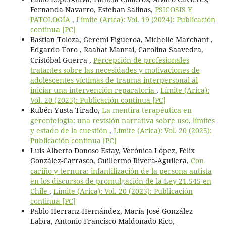
Fernanda Navarro, Esteban Salinas,
PSICOSIS Y
PATOLOGÍA
,
Límite (Arica): Vol. 19 (2024): Publicación
continua [PC]
Bastian Toloza, Geremi Figueroa, Michelle Marchant ,
Edgardo Toro , Raahat Manrai, Carolina Saavedra,
Cristóbal Guerra ,
Percepción de profesionales
tratantes sobre las necesidades y motivaciones de
adolescentes víctimas de trauma interpersonal al
iniciar una intervención reparatoria
,
Límite (Arica):
Vol. 20 (2025): Publicación continua [PC]
Rubén Yusta Tirado,
La mentira terapéutica en
gerontología: una revisión narrativa sobre uso, límites
y estado de la cuestión
,
Límite (Arica): Vol. 20 (2025):
Publicación continua [PC]
Luis Alberto Donoso Estay, Verónica López, Félix
González-Carrasco, Guillermo Rivera-Aguilera,
Con
cariño y ternura: infantilización de la persona autista
en los discursos de promulgación de la Ley 21.545 en
Chile
,
Límite (Arica): Vol. 20 (2025): Publicación
continua [PC]
Pablo Herranz-Hernández, María José González
Labra, Antonio Francisco Maldonado Rico,