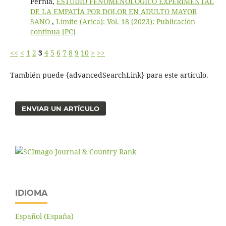
Pernía,
ESTUDIO FENOMENOLÓGICO EXPERIMENTAL
DE LA EMPATÍA POR DOLOR EN ADULTO MAYOR
SANO
,
Límite (Arica): Vol. 18 (2023): Publicación
continua [PC]
<<
<
1
2
3
4
5
6
7
8
9
10
>
>>
También puede {advancedSearchLink} para este artículo.
ENVIAR UN ARTÍCULO
IDIOMA
Español (España)