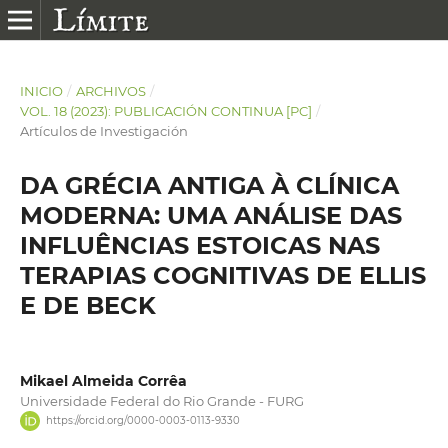
INICIO
/
ARCHIVOS
/
VOL. 18 (2023): PUBLICACIÓN CONTINUA [PC]
/
Artículos de Investigación
DA GRÉCIA ANTIGA À CLÍNICA
MODERNA: UMA ANÁLISE DAS
INFLUÊNCIAS ESTOICAS NAS
TERAPIAS COGNITIVAS DE ELLIS
E DE BECK
Mikael Almeida Corrêa
Universidade Federal do Rio Grande - FURG
https://orcid.org/0000-0003-0113-9330