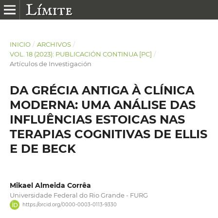
INICIO
/
ARCHIVOS
/
VOL. 18 (2023): PUBLICACIÓN CONTINUA [PC]
/
Artículos de Investigación
DA GRÉCIA ANTIGA À CLÍNICA
MODERNA: UMA ANÁLISE DAS
INFLUÊNCIAS ESTOICAS NAS
TERAPIAS COGNITIVAS DE ELLIS
E DE BECK
Mikael Almeida Corrêa
Universidade Federal do Rio Grande - FURG
https://orcid.org/0000-0003-0113-9330