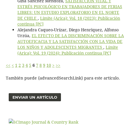
Gina Sánchez Mendoza,
SATISFACCIÓN VITAL Y
ESTRÉS PSICOLÓGICO EN TRABAJADORES DE FERIAS
LIBRES: UN ESTUDIO EXPLORATORIO EN EL NORTE
DE CHILE
,
Límite (Arica): Vol. 18 (2023): Publicación
continua [PC]
Alejandra Caqueo-Urízar, Diego Henriquez, Alfonso
Urzúa,
EL EFECTO DE LA DISCRIMINACIÓN SOBRE LA
AUTOEFICACIA Y LA SATISFACCIÓN CON LA VIDA DE
LOS NIÑOS Y ADOLESCENTES MIGRANTES
,
Límite
(Arica): Vol. 19 (2024): Publicación continua [PC]
<<
<
1
2
3
4
5
6
7
8
9
10
>
>>
También puede {advancedSearchLink} para este artículo.
ENVIAR UN ARTÍCULO