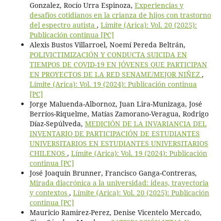
Gonzalez, Rocío Urra Espinoza,
Experiencias y
desafíos cotidianos en la crianza de hijos con trastorno
del espectro autista
,
Límite (Arica): Vol. 20 (2025):
Publicación continua [PC]
Alexis Bustos Villarroel, Noemí Pereda Beltrán,
POLIVICTIMIZACIÓN Y CONDUCTA SUICIDA EN
TIEMPOS DE COVID-19 EN JÓVENES QUE PARTICIPAN
EN PROYECTOS DE LA RED SENAME/MEJOR NIÑEZ
,
Límite (Arica): Vol. 19 (2024): Publicación continua
[PC]
Jorge Maluenda-Albornoz, Juan Lira-Munizaga, José
Berríos-Riquelme, Matías Zamorano-Veragua, Rodrigo
Díaz-Sepúlveda,
MEDICIÓN DE LA INVARIANCIA DEL
INVENTARIO DE PARTICIPACIÓN DE ESTUDIANTES
UNIVERSITARIOS EN ESTUDIANTES UNIVERSITARIOS
CHILENOS
,
Límite (Arica): Vol. 19 (2024): Publicación
continua [PC]
José Joaquín Brunner, Francisco Ganga-Contreras,
Mirada diacrónica a la universidad: ideas, trayectoria
y contextos
,
Límite (Arica): Vol. 20 (2025): Publicación
continua [PC]
Mauricio Ramirez-Perez, Denise Vicentelo Mercado,