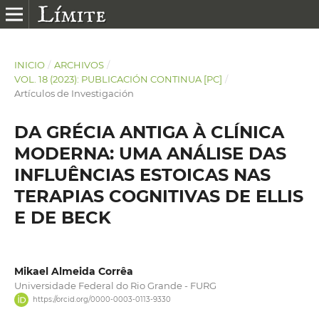
INICIO
/
ARCHIVOS
/
VOL. 18 (2023): PUBLICACIÓN CONTINUA [PC]
/
Artículos de Investigación
DA GRÉCIA ANTIGA À CLÍNICA
MODERNA: UMA ANÁLISE DAS
INFLUÊNCIAS ESTOICAS NAS
TERAPIAS COGNITIVAS DE ELLIS
E DE BECK
Mikael Almeida Corrêa
Universidade Federal do Rio Grande - FURG
https://orcid.org/0000-0003-0113-9330