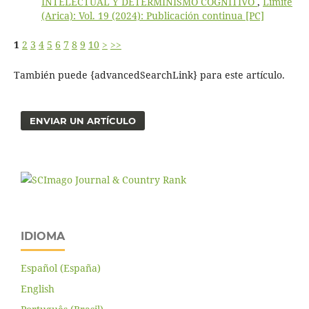
INTELECTUAL Y DETERMINISMO COGNITIVO
,
Límite
(Arica): Vol. 19 (2024): Publicación continua [PC]
1
2
3
4
5
6
7
8
9
10
>
>>
También puede {advancedSearchLink} para este artículo.
ENVIAR UN ARTÍCULO
IDIOMA
Español (España)
English