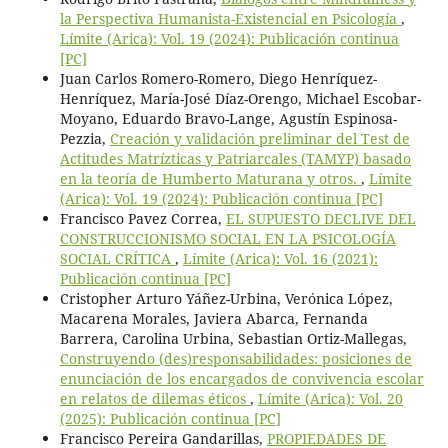
la Perspectiva Humanista-Existencial en Psicología
,
Límite (Arica): Vol. 19 (2024): Publicación continua
[PC]
Juan Carlos Romero-Romero, Diego Henríquez-
Henríquez, María-José Díaz-Orengo, Michael Escobar-
Moyano, Eduardo Bravo-Lange, Agustín Espinosa-
Pezzia,
Creación y validación preliminar del Test de
Actitudes Matrízticas y Patriarcales (TAMYP) basado
en la teoría de Humberto Maturana y otros.
,
Límite
(Arica): Vol. 19 (2024): Publicación continua [PC]
Francisco Pavez Correa,
EL SUPUESTO DECLIVE DEL
CONSTRUCCIONISMO SOCIAL EN LA PSICOLOGÍA
SOCIAL CRÍTICA
,
Límite (Arica): Vol. 16 (2021):
Publicación continua [PC]
Cristopher Arturo Yáñez-Urbina, Verónica López,
Macarena Morales, Javiera Abarca, Fernanda
Barrera, Carolina Urbina, Sebastian Ortiz-Mallegas,
Construyendo (des)responsabilidades: posiciones de
enunciación de los encargados de convivencia escolar
en relatos de dilemas éticos
,
Límite (Arica): Vol. 20
(2025): Publicación continua [PC]
Francisco Pereira Gandarillas,
PROPIEDADES DE