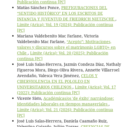
Publicación continua [PC]
Matías Sánchez Ponce,
PREFIGURACIONES DEL
“SENTIDO HISTÓRICO” EN LOS ESCRITOS DE
INFANCIA Y JUVENTUD DE FRIEDRICH NIETZSCHE
,
Límite (Arica): Vol. 19 (2024): Publicación continua
[PC]
Mariana Valdebenito Mac Farlane, Victoria
Valdebenito Mac Farlane,
“Acepto”: Motivaciones,
valores y discursos sobre el matrimonio LGBTQ+ en
Chile
,
Límite (Arica): Vol. 20 (2025): Publicación
continua [PC]
José Luis Salas-Herrera, Jazmín Condeza Díaz, Nathaly
Figueroa Mora, Diego Oliva Rivera, Annette Villarroel
Avendaño, Valesca Vera Jiménez,
CELOS Y
CIBERVIOLENCIA EN EL POLOLEO EN
UNIVERSITARIOS CHILENOS
,
Límite (Arica): Vol. 17
(2022): Publicación continua [PC]
Vicente Sisto,
Académicas/os 'de éxito' narrándose:
Identidades laborales en tiempos manageriales
,
Límite (Arica): Vol. 21 (2026): Publicación continua
[PC]
José Luis Salas-Herrera, Daniela Caamaño Ruiz,
Valentina Gajardo, Julián Torres,
CREENCIAS DE