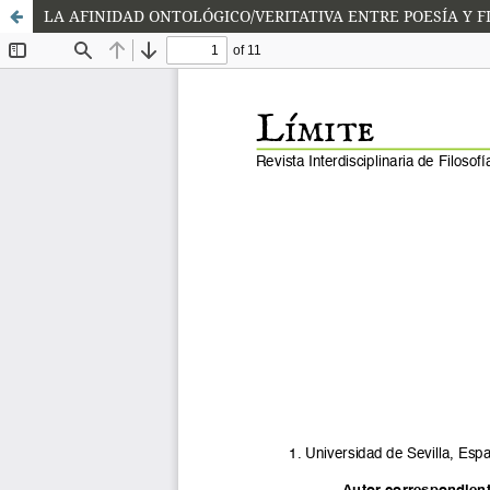
LA AFINIDAD ONTOLÓGICO/VERITATIVA ENTRE POESÍA Y F