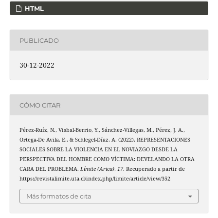
HTML
PUBLICADO
30-12-2022
CÓMO CITAR
Pérez-Ruíz, N., Visbal-Berrio, Y., Sánchez-Villegas, M., Pérez, J. A.,
Ortega-De Avila, E., & Schlegel-Díaz, A. (2022). REPRESENTACIONES
SOCIALES SOBRE LA VIOLENCIA EN EL NOVIAZGO DESDE LA
PERSPECTIVA DEL HOMBRE COMO VÍCTIMA: DEVELANDO LA OTRA
CARA DEL PROBLEMA.
Límite (Arica)
,
17
. Recuperado a partir de
https://revistalimite.uta.cl/index.php/limite/article/view/352
Más formatos de cita