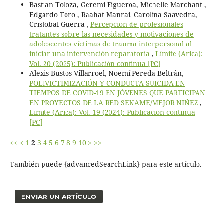
Bastian Toloza, Geremi Figueroa, Michelle Marchant ,
Edgardo Toro , Raahat Manrai, Carolina Saavedra,
Cristóbal Guerra ,
Percepción de profesionales
tratantes sobre las necesidades y motivaciones de
adolescentes víctimas de trauma interpersonal al
iniciar una intervención reparatoria
,
Límite (Arica):
Vol. 20 (2025): Publicación continua [PC]
Alexis Bustos Villarroel, Noemí Pereda Beltrán,
POLIVICTIMIZACIÓN Y CONDUCTA SUICIDA EN
TIEMPOS DE COVID-19 EN JÓVENES QUE PARTICIPAN
EN PROYECTOS DE LA RED SENAME/MEJOR NIÑEZ
,
Límite (Arica): Vol. 19 (2024): Publicación continua
[PC]
<<
<
1
2
3
4
5
6
7
8
9
10
>
>>
También puede {advancedSearchLink} para este artículo.
ENVIAR UN ARTÍCULO