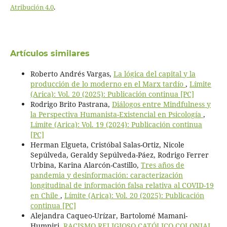
Atribución 4.0
.
Artículos similares
Roberto Andrés Vargas,
La lógica del capital y la
producción de lo moderno en el Marx tardío
,
Límite
(Arica): Vol. 20 (2025): Publicación continua [PC]
Rodrigo Brito Pastrana,
Diálogos entre Mindfulness y
la Perspectiva Humanista-Existencial en Psicología
,
Límite (Arica): Vol. 19 (2024): Publicación continua
[PC]
Herman Elgueta, Cristóbal Salas-Ortiz, Nicole
Sepúlveda, Geraldy Sepúlveda-Páez, Rodrigo Ferrer
Urbina, Karina Alarcón-Castillo,
Tres años de
pandemia y desinformación: caracterización
longitudinal de información falsa relativa al COVID-19
en Chile
,
Límite (Arica): Vol. 20 (2025): Publicación
continua [PC]
Alejandra Caqueo-Urízar, Bartolomé Mamani-
Humpiri,
RACISMO RELIGIOSO CATÓLICO COLONIAL