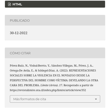
HTML
PUBLICADO
30-12-2022
CÓMO CITAR
Pérez-Ruíz, N., Visbal-Berrio, Y., Sánchez-Villegas, M., Pérez, J. A.,
Ortega-De Avila, E., & Schlegel-Díaz, A. (2022). REPRESENTACIONES
SOCIALES SOBRE LA VIOLENCIA EN EL NOVIAZGO DESDE LA
PERSPECTIVA DEL HOMBRE COMO VÍCTIMA: DEVELANDO LA OTRA
CARA DEL PROBLEMA.
Límite (Arica)
,
17
. Recuperado a partir de
https://revistalimite.uta.cl/index.php/limite/article/view/352
Más formatos de cita