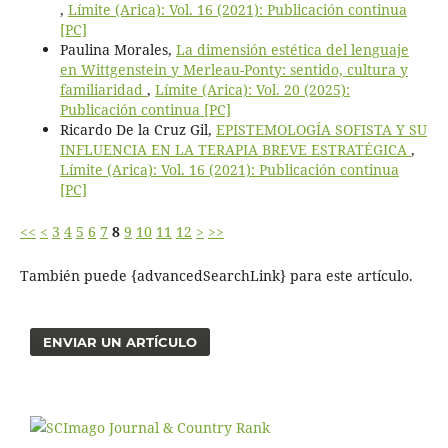
,
Límite (Arica): Vol. 16 (2021): Publicación continua
[PC]
Paulina Morales,
La dimensión estética del lenguaje
en Wittgenstein y Merleau-Ponty: sentido, cultura y
familiaridad
,
Límite (Arica): Vol. 20 (2025):
Publicación continua [PC]
Ricardo De la Cruz Gil,
EPISTEMOLOGÍA SOFISTA Y SU
INFLUENCIA EN LA TERAPIA BREVE ESTRATÉGICA
,
Límite (Arica): Vol. 16 (2021): Publicación continua
[PC]
<<
<
3
4
5
6
7
8
9
10
11
12
>
>>
También puede {advancedSearchLink} para este artículo.
ENVIAR UN ARTÍCULO