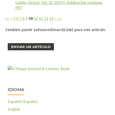
Límite (Arica): Vol. 18 (2023): Publicación continua
[PC]
<<
<
5
6
7
8
9
10
11
12
13
14
>
>>
También puede {advancedSearchLink} para este artículo.
ENVIAR UN ARTÍCULO
IDIOMA
Español (España)
English