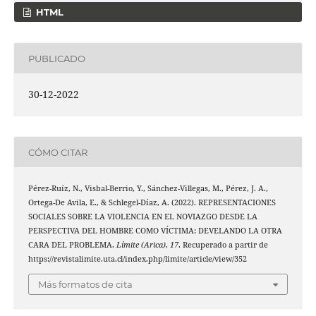
HTML
PUBLICADO
30-12-2022
CÓMO CITAR
Pérez-Ruíz, N., Visbal-Berrio, Y., Sánchez-Villegas, M., Pérez, J. A.,
Ortega-De Avila, E., & Schlegel-Díaz, A. (2022). REPRESENTACIONES
SOCIALES SOBRE LA VIOLENCIA EN EL NOVIAZGO DESDE LA
PERSPECTIVA DEL HOMBRE COMO VÍCTIMA: DEVELANDO LA OTRA
CARA DEL PROBLEMA.
Límite (Arica)
,
17
. Recuperado a partir de
https://revistalimite.uta.cl/index.php/limite/article/view/352
Más formatos de cita