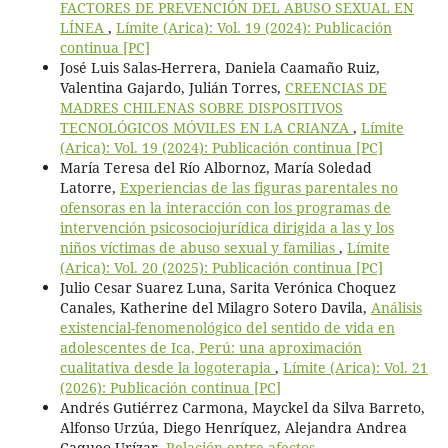
FACTORES DE PREVENCIÓN DEL ABUSO SEXUAL EN
LÍNEA
,
Límite (Arica): Vol. 19 (2024): Publicación
continua [PC]
José Luis Salas-Herrera, Daniela Caamaño Ruiz,
Valentina Gajardo, Julián Torres,
CREENCIAS DE
MADRES CHILENAS SOBRE DISPOSITIVOS
TECNOLÓGICOS MÓVILES EN LA CRIANZA
,
Límite
(Arica): Vol. 19 (2024): Publicación continua [PC]
María Teresa del Río Albornoz, María Soledad
Latorre,
Experiencias de las figuras parentales no
ofensoras en la interacción con los programas de
intervención psicosociojurídica dirigida a las y los
niños víctimas de abuso sexual y familias
,
Límite
(Arica): Vol. 20 (2025): Publicación continua [PC]
Julio Cesar Suarez Luna, Sarita Verónica Choquez
Canales, Katherine del Milagro Sotero Davila,
Análisis
existencial-fenomenológico del sentido de vida en
adolescentes de Ica, Perú: una aproximación
cualitativa desde la logoterapia
,
Límite (Arica): Vol. 21
(2026): Publicación continua [PC]
Andrés Gutiérrez Carmona, Mayckel da Silva Barreto,
Alfonso Urzúa, Diego Henríquez, Alejandra Andrea
Caqueo-Urízar,
Relación entre afectos,