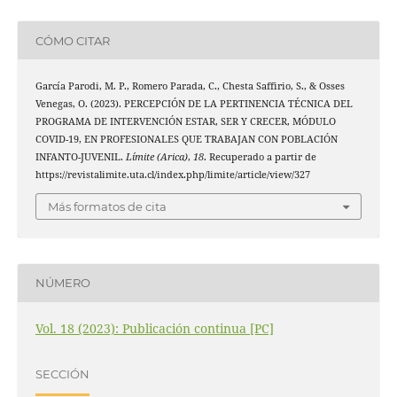
CÓMO CITAR
García Parodi, M. P., Romero Parada, C., Chesta Saffirio, S., & Osses
Venegas, O. (2023). PERCEPCIÓN DE LA PERTINENCIA TÉCNICA DEL
PROGRAMA DE INTERVENCIÓN ESTAR, SER Y CRECER, MÓDULO
COVID-19, EN PROFESIONALES QUE TRABAJAN CON POBLACIÓN
INFANTO-JUVENIL.
Límite (Arica)
,
18
. Recuperado a partir de
https://revistalimite.uta.cl/index.php/limite/article/view/327
Más formatos de cita
NÚMERO
Vol. 18 (2023): Publicación continua [PC]
SECCIÓN