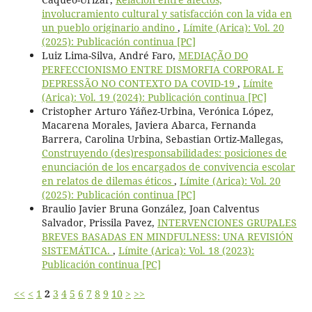
involucramiento cultural y satisfacción con la vida en
un pueblo originario andino
,
Límite (Arica): Vol. 20
(2025): Publicación continua [PC]
Luiz Lima-Silva, André Faro,
MEDIAÇÃO DO
PERFECCIONISMO ENTRE DISMORFIA CORPORAL E
DEPRESSÃO NO CONTEXTO DA COVID-19
,
Límite
(Arica): Vol. 19 (2024): Publicación continua [PC]
Cristopher Arturo Yáñez-Urbina, Verónica López,
Macarena Morales, Javiera Abarca, Fernanda
Barrera, Carolina Urbina, Sebastian Ortiz-Mallegas,
Construyendo (des)responsabilidades: posiciones de
enunciación de los encargados de convivencia escolar
en relatos de dilemas éticos
,
Límite (Arica): Vol. 20
(2025): Publicación continua [PC]
Braulio Javier Bruna González, Joan Calventus
Salvador, Prissila Pavez,
INTERVENCIONES GRUPALES
BREVES BASADAS EN MINDFULNESS: UNA REVISIÓN
SISTEMÁTICA.
,
Límite (Arica): Vol. 18 (2023):
Publicación continua [PC]
<<
<
1
2
3
4
5
6
7
8
9
10
>
>>