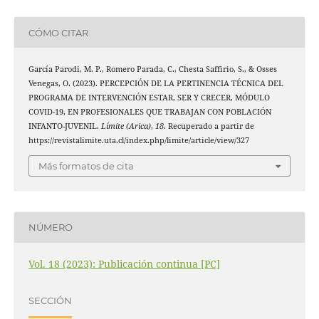
CÓMO CITAR
García Parodi, M. P., Romero Parada, C., Chesta Saffirio, S., & Osses
Venegas, O. (2023). PERCEPCIÓN DE LA PERTINENCIA TÉCNICA DEL
PROGRAMA DE INTERVENCIÓN ESTAR, SER Y CRECER, MÓDULO
COVID-19, EN PROFESIONALES QUE TRABAJAN CON POBLACIÓN
INFANTO-JUVENIL.
Límite (Arica)
,
18
. Recuperado a partir de
https://revistalimite.uta.cl/index.php/limite/article/view/327
Más formatos de cita
NÚMERO
Vol. 18 (2023): Publicación continua [PC]
SECCIÓN