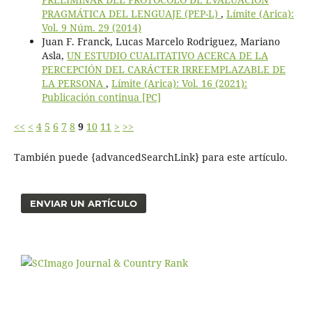
PRAGMÁTICA DEL LENGUAJE (PEP-L)
,
Límite (Arica):
Vol. 9 Núm. 29 (2014)
Juan F. Franck, Lucas Marcelo Rodriguez, Mariano
Asla,
UN ESTUDIO CUALITATIVO ACERCA DE LA
PERCEPCIÓN DEL CARÁCTER IRREEMPLAZABLE DE
LA PERSONA
,
Límite (Arica): Vol. 16 (2021):
Publicación continua [PC]
<<
<
4
5
6
7
8
9
10
11
>
>>
También puede {advancedSearchLink} para este artículo.
ENVIAR UN ARTÍCULO