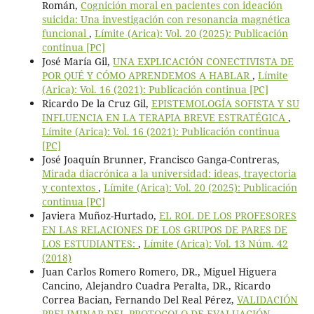
Román,
Cognición moral en pacientes con ideación
suicida: Una investigación con resonancia magnética
funcional
,
Límite (Arica): Vol. 20 (2025): Publicación
continua [PC]
José María Gil,
UNA EXPLICACIÓN CONECTIVISTA DE
POR QUÉ Y CÓMO APRENDEMOS A HABLAR
,
Límite
(Arica): Vol. 16 (2021): Publicación continua [PC]
Ricardo De la Cruz Gil,
EPISTEMOLOGÍA SOFISTA Y SU
INFLUENCIA EN LA TERAPIA BREVE ESTRATÉGICA
,
Límite (Arica): Vol. 16 (2021): Publicación continua
[PC]
José Joaquín Brunner, Francisco Ganga-Contreras,
Mirada diacrónica a la universidad: ideas, trayectoria
y contextos
,
Límite (Arica): Vol. 20 (2025): Publicación
continua [PC]
Javiera Muñoz-Hurtado,
EL ROL DE LOS PROFESORES
EN LAS RELACIONES DE LOS GRUPOS DE PARES DE
LOS ESTUDIANTES:
,
Límite (Arica): Vol. 13 Núm. 42
(2018)
Juan Carlos Romero Romero, DR., Miguel Higuera
Cancino, Alejandro Cuadra Peralta, DR., Ricardo
Correa Bacian, Fernando Del Real Pérez,
VALIDACIÓN
PRELIMINAR DEL PROTOCOLO DE EVALUACIÓN