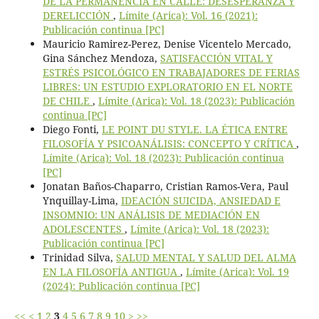
DE LA PERMANENCIA EN CALLE: DESESPERANZA Y
DERELICCIÓN
,
Límite (Arica): Vol. 16 (2021):
Publicación continua [PC]
Mauricio Ramirez-Perez, Denise Vicentelo Mercado,
Gina Sánchez Mendoza,
SATISFACCIÓN VITAL Y
ESTRÉS PSICOLÓGICO EN TRABAJADORES DE FERIAS
LIBRES: UN ESTUDIO EXPLORATORIO EN EL NORTE
DE CHILE
,
Límite (Arica): Vol. 18 (2023): Publicación
continua [PC]
Diego Fonti,
LE POINT DU STYLE. LA ÉTICA ENTRE
FILOSOFÍA Y PSICOANÁLISIS: CONCEPTO Y CRÍTICA
,
Límite (Arica): Vol. 18 (2023): Publicación continua
[PC]
Jonatan Baños-Chaparro, Cristian Ramos-Vera, Paul
Ynquillay-Lima,
IDEACIÓN SUICIDA, ANSIEDAD E
INSOMNIO: UN ANÁLISIS DE MEDIACIÓN EN
ADOLESCENTES
,
Límite (Arica): Vol. 18 (2023):
Publicación continua [PC]
Trinidad Silva,
SALUD MENTAL Y SALUD DEL ALMA
EN LA FILOSOFÍA ANTIGUA
,
Límite (Arica): Vol. 19
(2024): Publicación continua [PC]
<<
<
1
2
3
4
5
6
7
8
9
10
>
>>