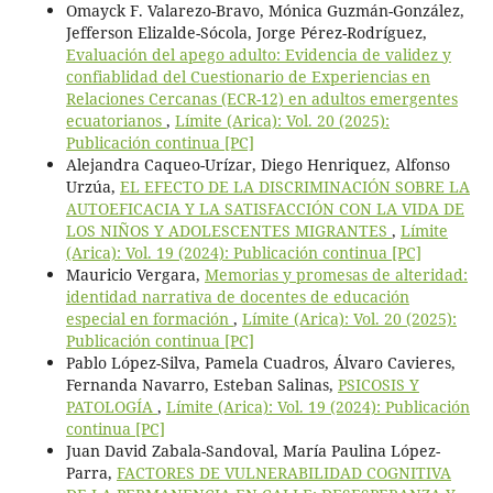
Omayck F. Valarezo-Bravo, Mónica Guzmán-González,
Jefferson Elizalde-Sócola, Jorge Pérez-Rodríguez,
Evaluación del apego adulto: Evidencia de validez y
confiablidad del Cuestionario de Experiencias en
Relaciones Cercanas (ECR-12) en adultos emergentes
ecuatorianos
,
Límite (Arica): Vol. 20 (2025):
Publicación continua [PC]
Alejandra Caqueo-Urízar, Diego Henriquez, Alfonso
Urzúa,
EL EFECTO DE LA DISCRIMINACIÓN SOBRE LA
AUTOEFICACIA Y LA SATISFACCIÓN CON LA VIDA DE
LOS NIÑOS Y ADOLESCENTES MIGRANTES
,
Límite
(Arica): Vol. 19 (2024): Publicación continua [PC]
Mauricio Vergara,
Memorias y promesas de alteridad:
identidad narrativa de docentes de educación
especial en formación
,
Límite (Arica): Vol. 20 (2025):
Publicación continua [PC]
Pablo López-Silva, Pamela Cuadros, Álvaro Cavieres,
Fernanda Navarro, Esteban Salinas,
PSICOSIS Y
PATOLOGÍA
,
Límite (Arica): Vol. 19 (2024): Publicación
continua [PC]
Juan David Zabala-Sandoval, María Paulina López-
Parra,
FACTORES DE VULNERABILIDAD COGNITIVA