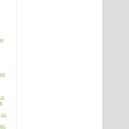
ón
DOS
CA
R
 EL
DEL