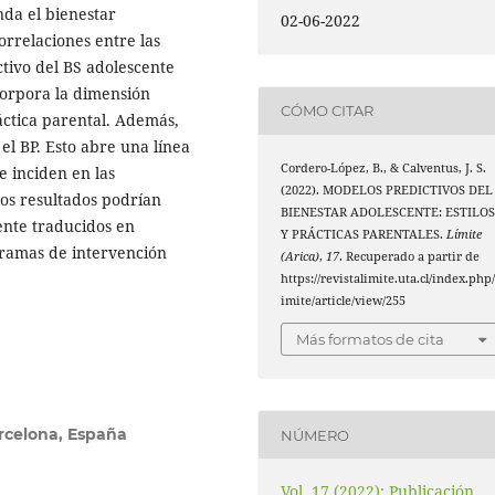
nda el bienestar
02-06-2022
orrelaciones entre las
tivo del BS adolescente
ncorpora la dimensión
CÓMO CITAR
ctica parental. Además,
el BP. Esto abre una línea
Cordero-López, B., & Calventus, J. S.
e inciden en las
(2022). MODELOS PREDICTIVOS DEL
tos resultados podrían
BIENESTAR ADOLESCENTE: ESTILO
mente traducidos en
Y PRÁCTICAS PARENTALES.
Límite
ramas de intervención
(Arica)
,
17
. Recuperado a partir de
https://revistalimite.uta.cl/index.php/
imite/article/view/255
Más formatos de cita
rcelona, España
NÚMERO
Vol. 17 (2022): Publicación