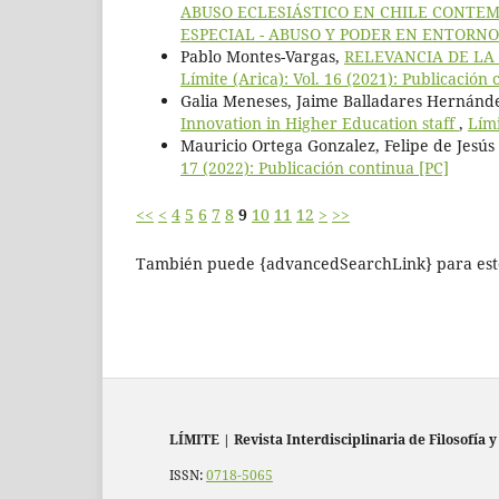
ABUSO ECLESIÁSTICO EN CHILE CONTEM
ESPECIAL - ABUSO Y PODER EN ENTORNO
Pablo Montes-Vargas,
RELEVANCIA DE LA
Límite (Arica): Vol. 16 (2021): Publicación 
Galia Meneses, Jaime Balladares Hernánd
Innovation in Higher Education staff
,
Lími
Mauricio Ortega Gonzalez, Felipe de Jesús
17 (2022): Publicación continua [PC]
<<
<
4
5
6
7
8
9
10
11
12
>
>>
También puede {advancedSearchLink} para este
LÍMITE
|
Revista Interdisciplinaria de Filosofía y
ISSN:
0718-5065