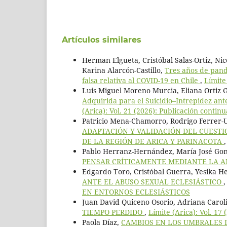
Artículos similares
Herman Elgueta, Cristóbal Salas-Ortiz, Ni
Karina Alarcón-Castillo,
Tres años de pand
falsa relativa al COVID-19 en Chile
,
Límite
Luis Miguel Moreno Murcia, Eliana Ortiz 
Adquirida para el Suicidio–Intrepidez an
(Arica): Vol. 21 (2026): Publicación continu
Patricio Mena-Chamorro, Rodrigo Ferrer-Ur
ADAPTACIÓN Y VALIDACIÓN DEL CUESTI
DE LA REGIÓN DE ARICA Y PARINACOTA
Pablo Herranz-Hernández, María José Gon
PENSAR CRÍTICAMENTE MEDIANTE LA 
Edgardo Toro, Cristóbal Guerra, Yesika He
ANTE EL ABUSO SEXUAL ECLESIÁSTICO
EN ENTORNOS ECLESIÁSTICOS
Juan David Quiceno Osorio, Adriana Caro
TIEMPO PERDIDO
,
Límite (Arica): Vol. 17
Paola Díaz,
CAMBIOS EN LOS UMBRALES D