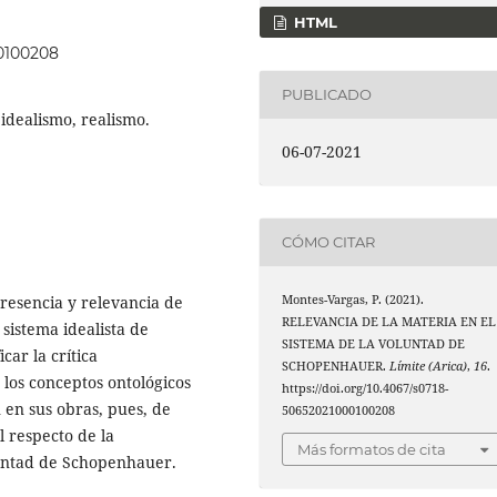
HTML
00100208
PUBLICADO
idealismo, realismo.
06-07-2021
CÓMO CITAR
presencia y relevancia de
Montes-Vargas, P. (2021).
RELEVANCIA DE LA MATERIA EN EL
sistema idealista de
SISTEMA DE LA VOLUNTAD DE
car la crítica
SCHOPENHAUER.
Límite (Arica)
,
16
.
los conceptos ontológicos
https://doi.org/10.4067/s0718-
 en sus obras, pues, de
50652021000100208
 respecto de la
Más formatos de cita
luntad de Schopenhauer.