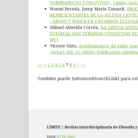
SUBPRODUCTO EVOLUTIVO?
,
Límite (Aric
Noemí Pereda, Josep Maria Tamarit,
PROC
REPRESENTANTES DE LA IGLESIA CATÓ
- ABUSO Y PODER EN ENTORNOS ECLESIÁ
Mikael Almeida Corrêa,
DA GRÉCIA ANTI
ESTOICAS NAS TERAPIAS COGNITIVAS DE
[PC]
Vicente Sisto,
Académicas/os 'de éxito' na
(Arica): Vol. 21 (2026): Publicación continu
<<
<
2
3
4
5
6
7
8
9
>
>>
También puede {advancedSearchLink} para este
LÍMITE
|
Revista Interdisciplinaria de Filosofía y
ISSN:
0718-5065