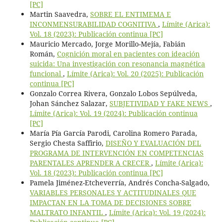
[PC]
Martin Saavedra,
SOBRE EL ENTIMEMA E
INCONMENSURABILIDAD COGNITIVA
,
Límite (Arica):
Vol. 18 (2023): Publicación continua [PC]
Mauricio Mercado, Jorge Morillo-Mejía, Fabián
Román,
Cognición moral en pacientes con ideación
suicida: Una investigación con resonancia magnética
funcional
,
Límite (Arica): Vol. 20 (2025): Publicación
continua [PC]
Gonzalo Correa Rivera, Gonzalo Lobos Sepúlveda,
Johan Sánchez Salazar,
SUBJETIVIDAD Y FAKE NEWS
,
Límite (Arica): Vol. 19 (2024): Publicación continua
[PC]
María Pía García Parodi, Carolina Romero Parada,
Sergio Chesta Saffirio,
DISEÑO Y EVALUACIÓN DEL
PROGRAMA DE INTERVENCIÓN EN COMPETENCIAS
PARENTALES APRENDER A CRECER
,
Límite (Arica):
Vol. 18 (2023): Publicación continua [PC]
Pamela Jiménez-Etcheverría, Andrés Concha-Salgado,
VARIABLES PERSONALES Y ACTITUDINALES QUE
IMPACTAN EN LA TOMA DE DECISIONES SOBRE
MALTRATO INFANTIL
,
Límite (Arica): Vol. 19 (2024):