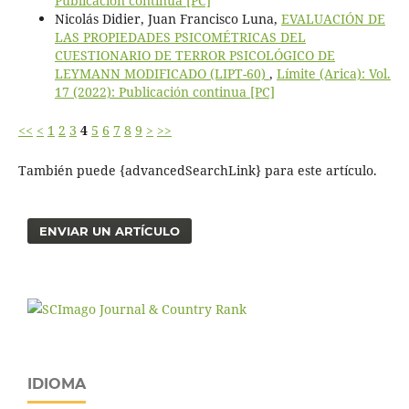
Publicación continua [PC]
Nicolás Didier, Juan Francisco Luna,
EVALUACIÓN DE
LAS PROPIEDADES PSICOMÉTRICAS DEL
CUESTIONARIO DE TERROR PSICOLÓGICO DE
LEYMANN MODIFICADO (LIPT-60)
,
Límite (Arica): Vol.
17 (2022): Publicación continua [PC]
<<
<
1
2
3
4
5
6
7
8
9
>
>>
También puede {advancedSearchLink} para este artículo.
ENVIAR UN ARTÍCULO
IDIOMA