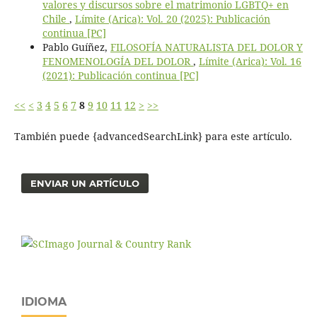
valores y discursos sobre el matrimonio LGBTQ+ en
Chile
,
Límite (Arica): Vol. 20 (2025): Publicación
continua [PC]
Pablo Guíñez,
FILOSOFÍA NATURALISTA DEL DOLOR Y
FENOMENOLOGÍA DEL DOLOR
,
Límite (Arica): Vol. 16
(2021): Publicación continua [PC]
<<
<
3
4
5
6
7
8
9
10
11
12
>
>>
También puede {advancedSearchLink} para este artículo.
ENVIAR UN ARTÍCULO
IDIOMA