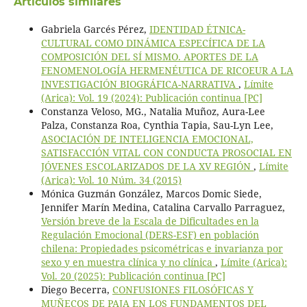
Artículos similares
Gabriela Garcés Pérez,
IDENTIDAD ÉTNICA-
CULTURAL COMO DINÁMICA ESPECÍFICA DE LA
COMPOSICIÓN DEL SÍ MISMO. APORTES DE LA
FENOMENOLOGÍA HERMENÉUTICA DE RICOEUR A LA
INVESTIGACIÓN BIOGRÁFICA-NARRATIVA
,
Límite
(Arica): Vol. 19 (2024): Publicación continua [PC]
Constanza Veloso, MG., Natalia Muñoz, Aura-Lee
Palza, Constanza Roa, Cynthia Tapia, Sau-Lyn Lee,
ASOCIACIÓN DE INTELIGENCIA EMOCIONAL,
SATISFACCIÓN VITAL CON CONDUCTA PROSOCIAL EN
JÓVENES ESCOLARIZADOS DE LA XV REGIÓN
,
Límite
(Arica): Vol. 10 Núm. 34 (2015)
Mónica Guzmán González, Marcos Domic Siede,
Jennifer Marín Medina, Catalina Carvallo Parraguez,
Versión breve de la Escala de Dificultades en la
Regulación Emocional (DERS-ESF) en población
chilena: Propiedades psicométricas e invarianza por
sexo y en muestra clínica y no clínica
,
Límite (Arica):
Vol. 20 (2025): Publicación continua [PC]
Diego Becerra,
CONFUSIONES FILOSÓFICAS Y
MUÑECOS DE PAJA EN LOS FUNDAMENTOS DEL