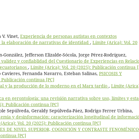
 V. Vinet,
Experiencia de personas autistas en contextos
e la elaboración de narrativas de identidad
,
Límite (Arica): Vol. 20
González, Jefferson Elizalde-Sócola, Jorge Pérez-Rodríguez,
 validez y confiablidad del Cuestionario de Experiencias en Relaci
 ecuatorianos
,
Límite (Arica): Vol. 20 (2025): Publicación continua 
o Cavieres, Fernanda Navarro, Esteban Salinas,
PSICOSIS Y
: Publicación continua [PC]
ital y la producción de lo moderno en el Marx tardío
,
Límite (Arica
a en gerontología: una revisión narrativa sobre uso, límites y est
25): Publicación continua [PC]
cole Sepúlveda, Geraldy Sepúlveda-Páez, Rodrigo Ferrer Urbina,
emia y desinformación: caracterización longitudinal de informaci
 (Arica): Vol. 20 (2025): Publicación continua [PC]
ES DE NIVEL SUPERIOR, COGNICIÓN Y CONTRASTE FENOMÉNIC
continua [PC]