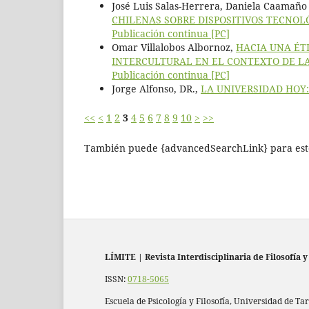
José Luis Salas-Herrera, Daniela Caamaño 
CHILENAS SOBRE DISPOSITIVOS TECNOL
Publicación continua [PC]
Omar Villalobos Albornoz,
HACIA UNA ÉT
INTERCULTURAL EN EL CONTEXTO DE L
Publicación continua [PC]
Jorge Alfonso, DR.,
LA UNIVERSIDAD HOY
<<
<
1
2
3
4
5
6
7
8
9
10
>
>>
También puede {advancedSearchLink} para este
LÍMITE
|
Revista Interdisciplinaria de Filosofía y
ISSN:
0718-5065
Escuela de Psicología y Filosofía, Universidad de Ta