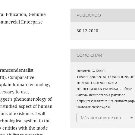
gral Education, Genuine
PUBLICADO
Commercial Enterprise
30-12-2020
CÓMO CITAR
transcendentalist
Declerck, G. (2020).
TS). Comparative
TRANSCENDENTAL CONDITIONS OF
HUMAN TECHNOLOGY: A
explain human technology
HEIDEGGERIAN PROPOSAL.
Límite
cessary to use,
(Arica)
. Recuperado a partir de
egger’s phenomenology of
https://revistalimite.uta.cl/index.php/
derstudied aspect of human
imite/article/view/231
ns of existence. I will
Más formatos de cita
chnological system to the
y entities with the mode