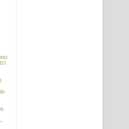
ones
[PC]
):
ado
ón
O
,