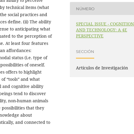
an ability to perceive
 by technical items (what
NÚMERO
the social practices and
es define. (ii) The ability
SPECIAL ISSUE - COGNITIO
ense to anticipating what
AND TECHNOLOGY: A 4E
PERSPECTIVE
equated to the perception of
e. At least four features
an affordances:
SECCIÓN
odal status (i.e. type of
possibilities of oneself.
Artículos de Investigación
es offers to highlight
 of “tools” and what
 and cognitive ability
beings tend to discover
lity, non-human animals
possibilities that they
knowledge about
tically, and connected to