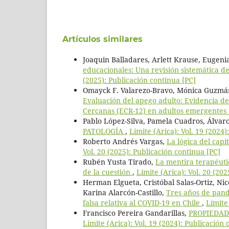
Artículos similares
Joaquin Balladares, Arlett Krause, Eugenia
educacionales: Una revisión sistemática d
(2025): Publicación continua [PC]
Omayck F. Valarezo-Bravo, Mónica Guzmán-
Evaluación del apego adulto: Evidencia de
Cercanas (ECR-12) en adultos emergentes
Pablo López-Silva, Pamela Cuadros, Álvar
PATOLOGÍA
,
Límite (Arica): Vol. 19 (2024)
Roberto Andrés Vargas,
La lógica del cap
Vol. 20 (2025): Publicación continua [PC]
Rubén Yusta Tirado,
La mentira terapéutic
de la cuestión
,
Límite (Arica): Vol. 20 (20
Herman Elgueta, Cristóbal Salas-Ortiz, Ni
Karina Alarcón-Castillo,
Tres años de pand
falsa relativa al COVID-19 en Chile
,
Límite
Francisco Pereira Gandarillas,
PROPIEDAD
Límite (Arica): Vol. 19 (2024): Publicación 