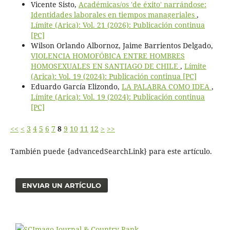
Vicente Sisto,
Académicas/os 'de éxito' narrándose:
Identidades laborales en tiempos manageriales
,
Límite (Arica): Vol. 21 (2026): Publicación continua
[PC]
Wilson Orlando Albornoz, Jaime Barrientos Delgado,
VIOLENCIA HOMOFÓBICA ENTRE HOMBRES
HOMOSEXUALES EN SANTIAGO DE CHILE
,
Límite
(Arica): Vol. 19 (2024): Publicación continua [PC]
Eduardo García Elizondo,
LA PALABRA COMO IDEA
,
Límite (Arica): Vol. 19 (2024): Publicación continua
[PC]
<<
<
3
4
5
6
7
8
9
10
11
12
>
>>
También puede {advancedSearchLink} para este artículo.
ENVIAR UN ARTÍCULO