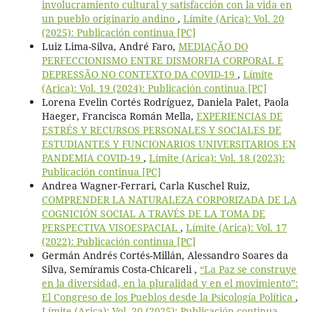
involucramiento cultural y satisfacción con la vida en
un pueblo originario andino
,
Límite (Arica): Vol. 20
(2025): Publicación continua [PC]
Luiz Lima-Silva, André Faro,
MEDIAÇÃO DO
PERFECCIONISMO ENTRE DISMORFIA CORPORAL E
DEPRESSÃO NO CONTEXTO DA COVID-19
,
Límite
(Arica): Vol. 19 (2024): Publicación continua [PC]
Lorena Evelin Cortés Rodríguez, Daniela Palet, Paola
Haeger, Francisca Román Mella,
EXPERIENCIAS DE
ESTRÉS Y RECURSOS PERSONALES Y SOCIALES DE
ESTUDIANTES Y FUNCIONARIOS UNIVERSITARIOS EN
PANDEMIA COVID-19
,
Límite (Arica): Vol. 18 (2023):
Publicación continua [PC]
Andrea Wagner-Ferrari, Carla Kuschel Ruiz,
COMPRENDER LA NATURALEZA CORPORIZADA DE LA
COGNICIÓN SOCIAL A TRAVÉS DE LA TOMA DE
PERSPECTIVA VISOESPACIAL
,
Límite (Arica): Vol. 17
(2022): Publicación continua [PC]
Germán Andrés Cortés-Millán, Alessandro Soares da
Silva, Semíramis Costa-Chicareli ,
“La Paz se construye
en la diversidad, en la pluralidad y en el movimiento”:
El Congreso de los Pueblos desde la Psicología Política
,
Límite (Arica): Vol. 20 (2025): Publicación continua