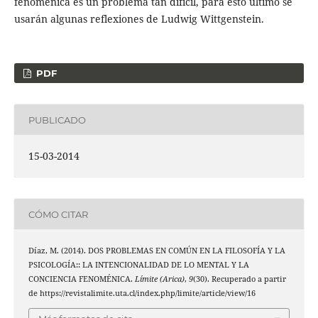
fenoménica es un problema tan difícil, para esto último se
usarán algunas reflexiones de Ludwig Wittgenstein.
PDF
PUBLICADO
15-03-2014
CÓMO CITAR
Díaz, M. (2014). DOS PROBLEMAS EN COMÚN EN LA FILOSOFÍA Y LA
PSICOLOGÍA:: LA INTENCIONALIDAD DE LO MENTAL Y LA
CONCIENCIA FENOMÉNICA.
Límite (Arica)
,
9
(30). Recuperado a partir
de https://revistalimite.uta.cl/index.php/limite/article/view/16