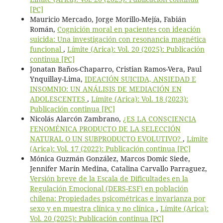
[PC]
Mauricio Mercado, Jorge Morillo-Mejía, Fabián
Román,
Cognición moral en pacientes con ideación
suicida: Una investigación con resonancia magnética
funcional
,
Límite (Arica): Vol. 20 (2025): Publicación
continua [PC]
Jonatan Baños-Chaparro, Cristian Ramos-Vera, Paul
Ynquillay-Lima,
IDEACIÓN SUICIDA, ANSIEDAD E
INSOMNIO: UN ANÁLISIS DE MEDIACIÓN EN
ADOLESCENTES
,
Límite (Arica): Vol. 18 (2023):
Publicación continua [PC]
Nicolás Alarcón Zambrano,
¿ES LA CONSCIENCIA
FENOMÉNICA PRODUCTO DE LA SELECCIÓN
NATURAL O UN SUBPRODUCTO EVOLUTIVO?
,
Límite
(Arica): Vol. 17 (2022): Publicación continua [PC]
Mónica Guzmán González, Marcos Domic Siede,
Jennifer Marín Medina, Catalina Carvallo Parraguez,
Versión breve de la Escala de Dificultades en la
Regulación Emocional (DERS-ESF) en población
chilena: Propiedades psicométricas e invarianza por
sexo y en muestra clínica y no clínica
,
Límite (Arica):
Vol. 20 (2025): Publicación continua [PC]