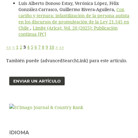
Luis Alberto Donoso Estay, Verónica López, Félix
González-Carrasco, Guillermo Rivera-Aguilera,
Con
cariño y ternura: infantilización de la persona autista
en los discursos de promulgación de la Ley 21.545 en
Chile
,
Límite (Arica): Vol. 20 (2025): Publicación
continua [PC]
<<
<
1
2
3
4
5
6
7
8
9
10
>
>>
También puede {advancedSearchLink} para este artículo.
ENVIAR UN ARTÍCULO
IDIOMA