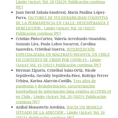
Límite (Arica): Vol. 18 (2023): Publicación continua
[PC]
Juan David Zabala-Sandoval, María Paulina López-
Parra,
FACTORES DE VULNERABILIDAD COGNITIVA
DE LA PERMANENCIA EN CALLE: DESESPERANZA Y
DERELICCIÓN
,
Límite (Arica): Vol. 16 (2021):
Publicación continua [PC]
Cristián Pinto-Cortez, Valeria Arredondo Ossandón,
Gonzalo Lira, Paula Lobos Sucarrat, Carolina
Saavedra, Cristóbal Guerra,
INTERVENCIÓN
ESPECIALIZADA EN MALTRATO INFANTIL EN CHILE
EN CONTEXTO DE CRISIS POR COVID-19
,
Límite
(Arica): Vol. 16 (2021): Publicación continua [PC]
Herman Elgueta, Cristóbal Salas-Ortiz, Nicole
Sepúlveda, Geraldy Sepúlveda-Páez, Rodrigo Ferrer
Urbina, Karina Alarcón-Castillo,
Tres años de
pandemia y desinformación: caracterización
longitudinal de información falsa relativa al COVID-19
en Chile
,
Límite (Arica): Vol. 20 (2025): Publicación
continua [PC]
Aníbal Monasterio Astobiza,
HACIA UN MODELO
SITUADO DE LA ADICCIÓN
,
Límite (Arica): Vol. 16
(2021): Publicación continua [PC]