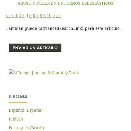
ABUSO Y PODER EN ENTORNOS ECLESIÁSTICOS
<<
<
1
2
3
4
5
6
7
8
9
10
>
>>
También puede {advancedSearchLink} para este artículo.
ENVIAR UN ARTÍCULO
IDIOMA
Español (España)
English
Português (Brasil)