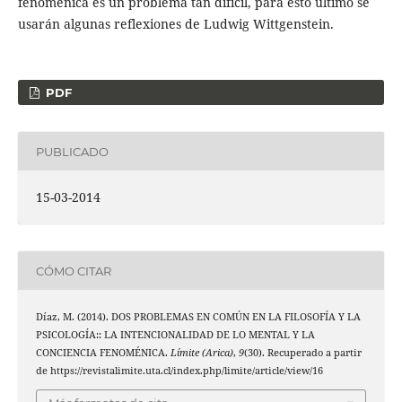
fenoménica es un problema tan difícil, para esto último se
usarán algunas reflexiones de Ludwig Wittgenstein.
PDF
PUBLICADO
15-03-2014
CÓMO CITAR
Díaz, M. (2014). DOS PROBLEMAS EN COMÚN EN LA FILOSOFÍA Y LA
PSICOLOGÍA:: LA INTENCIONALIDAD DE LO MENTAL Y LA
CONCIENCIA FENOMÉNICA.
Límite (Arica)
,
9
(30). Recuperado a partir
de https://revistalimite.uta.cl/index.php/limite/article/view/16