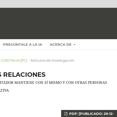
PREGÚNTALE A LA IA
ACERCA DE
N CONTINUA [PC]
/
Artículos de Investigación
S RELACIONES
DITADOR MANTIENE CON SÍ MISMO Y CON OTRAS PERSONAS
ATIVA
PDF: [PUBLICADO: 29-12-