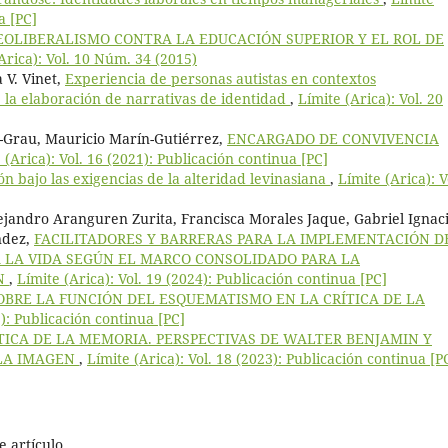
a [PC]
OLIBERALISMO CONTRA LA EDUCACIÓN SUPERIOR Y EL ROL DE
Arica): Vol. 10 Núm. 34 (2015)
 V. Vinet,
Experiencia de personas autistas en contextos
e la elaboración de narrativas de identidad
,
Límite (Arica): Vol. 20
t-Grau, Mauricio Marín-Gutiérrez,
ENCARGADO DE CONVIVENCIA
 (Arica): Vol. 16 (2021): Publicación continua [PC]
n bajo las exigencias de la alteridad levinasiana
,
Límite (Arica): V
jandro Aranguren Zurita, Francisca Morales Jaque, Gabriel Ignac
ndez,
FACILITADORES Y BARRERAS PARA LA IMPLEMENTACIÓN D
 LA VIDA SEGÚN EL MARCO CONSOLIDADO PARA LA
ÓN
,
Límite (Arica): Vol. 19 (2024): Publicación continua [PC]
OBRE LA FUNCIÓN DEL ESQUEMATISMO EN LA CRÍTICA DE LA
1): Publicación continua [PC]
TICA DE LA MEMORIA. PERSPECTIVAS DE WALTER BENJAMIN Y
 LA IMAGEN
,
Límite (Arica): Vol. 18 (2023): Publicación continua [P
 artículo.