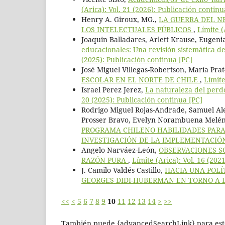
(Arica): Vol. 21 (2026): Publicación continu
Henry A. Giroux, MG.,
LA GUERRA DEL NE
LOS INTELECTUALES PÚBLICOS
,
Límite (
Joaquin Balladares, Arlett Krause, Eugenia
educacionales: Una revisión sistemática d
(2025): Publicación continua [PC]
José Miguel Villegas-Robertson, María Pra
ESCOLAR EN EL NORTE DE CHILE
,
Límite
Israel Perez Jerez,
La naturaleza del perdó
20 (2025): Publicación continua [PC]
Rodrigo Miguel Rojas-Andrade, Samuel Ale
Prosser Bravo, Evelyn Norambuena Melé
PROGRAMA CHILENO HABILIDADES PARA
INVESTIGACIÓN DE LA IMPLEMENTACI
Angelo Narváez-León,
OBSERVACIONES S
RAZÓN PURA
,
Límite (Arica): Vol. 16 (202
J. Camilo Valdés Castillo,
HACIA UNA POLÍ
GEORGES DIDI-HUBERMAN EN TORNO A
<<
<
5
6
7
8
9
10
11
12
13
14
>
>>
También puede {advancedSearchLink} para este