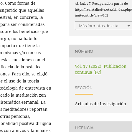
no. Como forma de
(Arica)
,
17
. Recuperado a partir de
https://revistalimite.uta.cl/index.php/
 sugerido que aquellas
imite/article/view/162
stral, en concreto, la
 para ser consideradas
Más formatos de cita
sobre los beneficios que
bargo, no ha habido
 impacto que tiene la
NÚMERO
go mismas y/o con sus
estas cuestiones con el
Vol. 17 (2022): Publicación
ficacia de la práctica
continua [PC]
ones. Para ello, se eligió
 el uso de la teoría
todología de entrevista en
SECCIÓN
icado la meditación zen
sistemática-semanal. La
Artículos de Investigación
los meditadores reportan
 otras personas,
onalidad positiva dirigida
LICENCIA
es con amigos y familiares