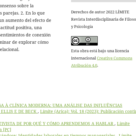
consenso sobre la
Derechos de autor 2022 LÍMITE
s parejas. 2. En lo que
Revista Interdisciplinaria de Filoso
 un aumento del efecto de
y Psicología
actitud positiva, una
y sentimientos de conexión
liminar de explorar cómo
elacional.
Esta obra está bajo una licencia
internacional
Creative Commons
Atribución 4.0
.
GA À CLÍNICA MODERNA: UMA ANÁLISE DAS INFLUÊNCIAS
 ELLIS E DE BECK
,
Límite (Arica): Vol. 18 (2023): Publicación cont
TIVISTA DE POR QUÉ Y CÓMO APRENDEMOS A HABLAR
,
Límite
a [PC]
rrándose: Identidades laborales en tiempos manageriales
,
Límite