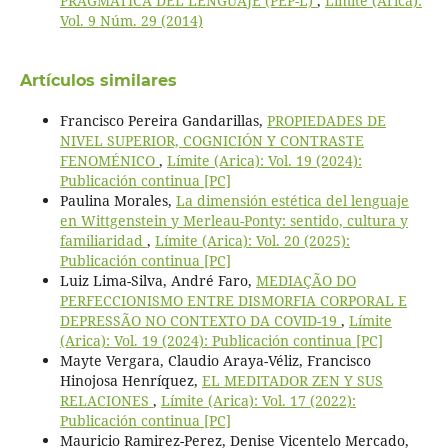
PRAGMÁTICA DEL LENGUAJE (PEP-L)
,
Límite (Arica):
Vol. 9 Núm. 29 (2014)
Artículos similares
Francisco Pereira Gandarillas,
PROPIEDADES DE
NIVEL SUPERIOR, COGNICIÓN Y CONTRASTE
FENOMÉNICO
,
Límite (Arica): Vol. 19 (2024):
Publicación continua [PC]
Paulina Morales,
La dimensión estética del lenguaje
en Wittgenstein y Merleau-Ponty: sentido, cultura y
familiaridad
,
Límite (Arica): Vol. 20 (2025):
Publicación continua [PC]
Luiz Lima-Silva, André Faro,
MEDIAÇÃO DO
PERFECCIONISMO ENTRE DISMORFIA CORPORAL E
DEPRESSÃO NO CONTEXTO DA COVID-19
,
Límite
(Arica): Vol. 19 (2024): Publicación continua [PC]
Mayte Vergara, Claudio Araya-Véliz, Francisco
Hinojosa Henríquez,
EL MEDITADOR ZEN Y SUS
RELACIONES
,
Límite (Arica): Vol. 17 (2022):
Publicación continua [PC]
Mauricio Ramirez-Perez, Denise Vicentelo Mercado,