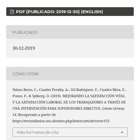
PDF [PUBLICADO: 2019-12-30] (ENGLISH)
PUBLICADO
30-12-2019
CÓMO CITAR
Veloso Besio, C., Cuadra Peralta, A., Gil Rodríguez, F., Cuadra Mira, F.,
Ponce, F., & Sjöberg, O. (2019). MEJORANDO LA SATISFACCIÓN VITAL
Y LA SATISFACCIÓN LABORAL DE LOS TRABAJADORES A TRAVÉS DE
UNA INTERVENCIÓN PARA SUPERVISORES DIRECTOS.
Límite (Arica)
,
14
. Recuperado a partir de
https://revistalimite.uta.cl/index.php/limite/article/view/153
Más formatos de cita