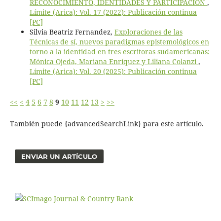
RECONOCIMIENTO, IDENTIDADES Y PARTICIPACIÓN
,
Límite (Arica): Vol. 17 (2022): Publicación continua
[PC]
Silvia Beatriz Fernandez,
Exploraciones de las
Técnicas de sí, nuevos paradigmas epistemológicos en
torno a la identidad en tres escritoras sudamericanas:
Mónica Ojeda, Mariana Enríquez y Liliana Colanzi
,
Límite (Arica): Vol. 20 (2025): Publicación continua
[PC]
<<
<
4
5
6
7
8
9
10
11
12
13
>
>>
También puede {advancedSearchLink} para este artículo.
ENVIAR UN ARTÍCULO