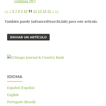
continua [PC]
<<
<
6
7
8
9
10
11
12
13
14
15
>
>>
También puede {advancedSearchLink} para este artículo.
ENVIAR UN ARTÍCULO
IDIOMA
Español (España)
English
Português (Brasil)