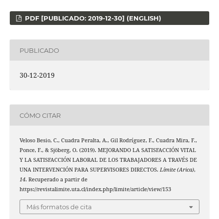
PDF [PUBLICADO: 2019-12-30] (ENGLISH)
PUBLICADO
30-12-2019
CÓMO CITAR
Veloso Besio, C., Cuadra Peralta, A., Gil Rodríguez, F., Cuadra Mira, F.,
Ponce, F., & Sjöberg, O. (2019). MEJORANDO LA SATISFACCIÓN VITAL
Y LA SATISFACCIÓN LABORAL DE LOS TRABAJADORES A TRAVÉS DE
UNA INTERVENCIÓN PARA SUPERVISORES DIRECTOS.
Límite (Arica)
,
14
. Recuperado a partir de
https://revistalimite.uta.cl/index.php/limite/article/view/153
Más formatos de cita