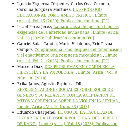
Ignacio Figueroa-Céspedes, Carlos Ossa-Cornejo,
Carolina Jorquera-Martínez,
EL PSICÓLOGO
EDUCACIONAL COMO AMIGO CRÍTICO
,
Límite
(Arica): Vol. 15 (2020): Publicación continua [PC]
Israel Perez Jerez,
La naturaleza del perdón bajo las
exigencias de la alteridad levinasiana
,
Límite (Arica):
Vol. 20 (2025): Publicación continua [PC]
Gabriel Salas Candia, Mario Villalobos, Eric Pezoa
Campos,
Computacionalismo después del dinamicismo
y el enactivismo: Una respuesta mecanicista
,
Límite
(Arica): Vol. 21 (2026): Publicación continua [PC]
Marcelo Díaz,
DOS PROBLEMAS EN COMÚN EN LA
FILOSOFÍA Y LA PSICOLOGÍA:
,
Límite (Arica): Vol. 9
Núm. 30 (2014)
Erika Janos, Agustín Espinosa, DR.,
REPRESENTACIONES SOCIALES SOBRE ROLES DE
GÉNERO Y SU RELACIÓN CON LA ACEPTACIÓN DE
MITOS Y CREENCIAS SOBRE LA VIOLENCIA SEXUAL
,
Límite (Arica): Vol. 10 Núm. 33 (2015)
Eduardo Charpenel,
EL USO DE LA FACULTAD DE
JUZGAR EN LA FILOSOFÍA POLÍTICA Y DEL DERECHO
DE KANT
,
Límite (Arica): Vol. 18 (2023): Publicación