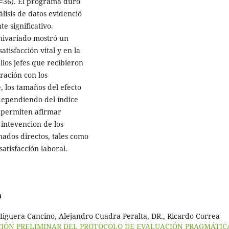
N=36). El programa duró
isis de datos evidenció
e significativo.
nivariado mostró un
atisfacción vital y en la
llos jefes que recibieron
ración con los
 los tamaños del efecto
dependiendo del índice
s permiten afirmar
intevencion de los
nados directos, tales como
satisfacción laboral.
a
iguera Cancino, Alejandro Cuadra Peralta, DR., Ricardo Correa
CIÓN PRELIMINAR DEL PROTOCOLO DE EVALUACIÓN PRAGMÁTIC