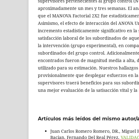
supervisores pertenecientes al grupo control (
aproximadamente un mes y tres semanas. El anál
que el MANOVA Factorial 2X2 fue estadísticament
Asimismo, el efecto de interacción del ANOVA U
incremento estadísticamemte significativo en la s
satisfacción laboral de los subordinados de aque
la intervención (grupo experimental), en compa
subordinados del grupo control. Adicionalmente,
encontrados fueron de magnitud media a alta, 
utilizado para su estimación. Nuestros hallazgo
provisionalmente que desplegar esfuerzos en la 
supervisores traerá beneficios para sus subordi
una mejor evaluación de la satisacción vital y la 
Artículos más leídos del mismo autor/
Juan Carlos Romero Romero, DR., Miguel H
Bacian, Fernando Del Real Pérez,
VALIDA