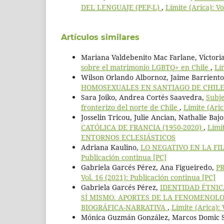
DEL LENGUAJE (PEP-L)
,
Límite (Arica): V
Artículos similares
Mariana Valdebenito Mac Farlane, Victori
sobre el matrimonio LGBTQ+ en Chile
,
Lí
Wilson Orlando Albornoz, Jaime Barrient
HOMOSEXUALES EN SANTIAGO DE CHIL
Sara Joiko, Andrea Cortés Saavedra,
Subje
fronterizo del norte de Chile
,
Límite (Aric
Josselin Tricou, Julie Ancian, Nathalie Baj
CATÓLICA DE FRANCIA (1950-2020)
,
Lími
ENTORNOS ECLESIÁSTICOS
Adriana Kaulino,
LO NEGATIVO EN LA FI
Publicación continua [PC]
Gabriela Garcés Pérez, Ana Figueiredo,
P
Vol. 16 (2021): Publicación continua [PC]
Gabriela Garcés Pérez,
IDENTIDAD ÉTNIC
SÍ MISMO. APORTES DE LA FENOMENOLO
BIOGRÁFICA-NARRATIVA
,
Límite (Arica): 
Mónica Guzmán González, Marcos Domic Si