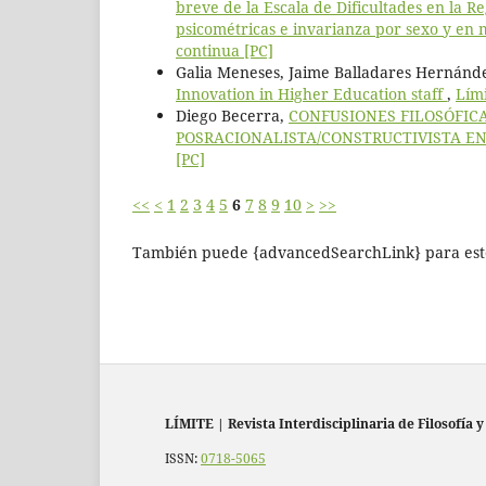
breve de la Escala de Dificultades en la 
psicométricas e invarianza por sexo y en m
continua [PC]
Galia Meneses, Jaime Balladares Hernánd
Innovation in Higher Education staff
,
Lími
Diego Becerra,
CONFUSIONES FILOSÓFIC
POSRACIONALISTA/CONSTRUCTIVISTA EN
[PC]
<<
<
1
2
3
4
5
6
7
8
9
10
>
>>
También puede {advancedSearchLink} para este
LÍMITE
|
Revista Interdisciplinaria de Filosofía y
ISSN:
0718-5065