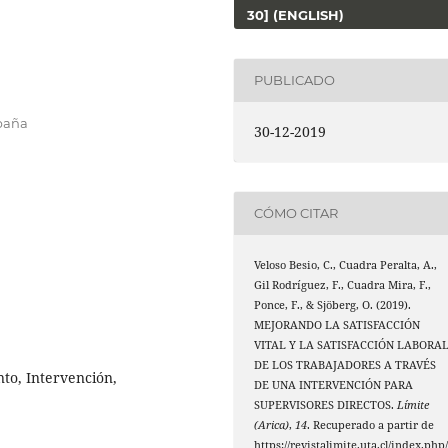
30] (ENGLISH)
PUBLICADO
paña
30-12-2019
CÓMO CITAR
Veloso Besio, C., Cuadra Peralta, A.,
Gil Rodríguez, F., Cuadra Mira, F.,
Ponce, F., & Sjöberg, O. (2019).
MEJORANDO LA SATISFACCIÓN
VITAL Y LA SATISFACCIÓN LABORA
DE LOS TRABAJADORES A TRAVÉS
nto, Intervención,
DE UNA INTERVENCIÓN PARA
SUPERVISORES DIRECTOS.
Límite
(Arica)
,
14
. Recuperado a partir de
https://revistalimite.uta.cl/index.php/