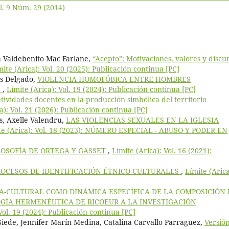
ol. 9 Núm. 29 (2014)
a Valdebenito Mac Farlane,
“Acepto”: Motivaciones, valores y discu
mite (Arica): Vol. 20 (2025): Publicación continua [PC]
os Delgado,
VIOLENCIA HOMOFÓBICA ENTRE HOMBRES
E
,
Límite (Arica): Vol. 19 (2024): Publicación continua [PC]
tividades docentes en la producción simbólica del territorio
a): Vol. 21 (2026): Publicación continua [PC]
os, Axelle Valendru,
LAS VIOLENCIAS SEXUALES EN LA IGLESIA
te (Arica): Vol. 18 (2023): NÚMERO ESPECIAL - ABUSO Y PODER EN
LOSOFÍA DE ORTEGA Y GASSET
,
Límite (Arica): Vol. 16 (2021):
ROCESOS DE IDENTIFICACIÓN ÉTNICO-CULTURALES
,
Límite (Arica
A-CULTURAL COMO DINÁMICA ESPECÍFICA DE LA COMPOSICIÓN 
GÍA HERMENÉUTICA DE RICOEUR A LA INVESTIGACIÓN
Vol. 19 (2024): Publicación continua [PC]
ede, Jennifer Marín Medina, Catalina Carvallo Parraguez,
Versió