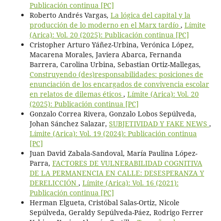
Publicación continua [PC]
Roberto Andrés Vargas,
La lógica del capital y la
producción de lo moderno en el Marx tardío
,
Límite
(Arica): Vol. 20 (2025): Publicación continua [PC]
Cristopher Arturo Yáñez-Urbina, Verónica López,
Macarena Morales, Javiera Abarca, Fernanda
Barrera, Carolina Urbina, Sebastian Ortiz-Mallegas,
Construyendo (des)responsabilidades: posiciones de
enunciación de los encargados de convivencia escolar
en relatos de dilemas éticos
,
Límite (Arica): Vol. 20
(2025): Publicación continua [PC]
Gonzalo Correa Rivera, Gonzalo Lobos Sepúlveda,
Johan Sánchez Salazar,
SUBJETIVIDAD Y FAKE NEWS
,
Límite (Arica): Vol. 19 (2024): Publicación continua
[PC]
Juan David Zabala-Sandoval, María Paulina López-
Parra,
FACTORES DE VULNERABILIDAD COGNITIVA
DE LA PERMANENCIA EN CALLE: DESESPERANZA Y
DERELICCIÓN
,
Límite (Arica): Vol. 16 (2021):
Publicación continua [PC]
Herman Elgueta, Cristóbal Salas-Ortiz, Nicole
Sepúlveda, Geraldy Sepúlveda-Páez, Rodrigo Ferrer