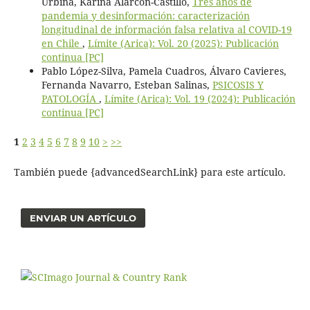
Urbina, Karina Alarcón-Castillo,
Tres años de
pandemia y desinformación: caracterización
longitudinal de información falsa relativa al COVID-19
en Chile
,
Límite (Arica): Vol. 20 (2025): Publicación
continua [PC]
Pablo López-Silva, Pamela Cuadros, Álvaro Cavieres,
Fernanda Navarro, Esteban Salinas,
PSICOSIS Y
PATOLOGÍA
,
Límite (Arica): Vol. 19 (2024): Publicación
continua [PC]
1
2
3
4
5
6
7
8
9
10
>
>>
También puede {advancedSearchLink} para este artículo.
ENVIAR UN ARTÍCULO