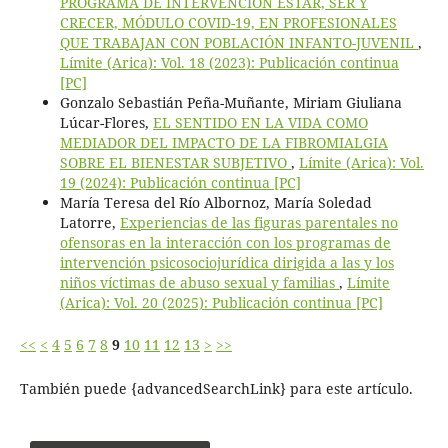
PROGRAMA DE INTERVENCIÓN ESTAR, SER Y
CRECER, MÓDULO COVID-19, EN PROFESIONALES
QUE TRABAJAN CON POBLACIÓN INFANTO-JUVENIL
,
Límite (Arica): Vol. 18 (2023): Publicación continua
[PC]
Gonzalo Sebastián Peña-Muñante, Miriam Giuliana
Lúcar-Flores,
EL SENTIDO EN LA VIDA COMO
MEDIADOR DEL IMPACTO DE LA FIBROMIALGIA
SOBRE EL BIENESTAR SUBJETIVO
,
Límite (Arica): Vol.
19 (2024): Publicación continua [PC]
María Teresa del Río Albornoz, María Soledad
Latorre,
Experiencias de las figuras parentales no
ofensoras en la interacción con los programas de
intervención psicosociojurídica dirigida a las y los
niños víctimas de abuso sexual y familias
,
Límite
(Arica): Vol. 20 (2025): Publicación continua [PC]
<<
<
4
5
6
7
8
9
10
11
12
13
>
>>
También puede {advancedSearchLink} para este artículo.