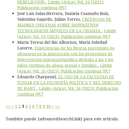
DERELICCIÓN
,
Límite (Arica): Vol. 16 (2021):
Publicación continua [PC]
José Luis Salas-Herrera, Daniela Caamaño Ruiz,
Valentina Gajardo, Julián Torres,
CREENCIAS DE
MADRES CHILENAS SOBRE DISPOSITIVOS
TECNOLÓGICOS MÓVILES EN LA CRIANZA
,
Límite
(Arica): Vol. 19 (2024): Publicación continua [PC]
María Teresa del Río Albornoz, María Soledad
Latorre,
Experiencias de las figuras parentales no
ofensoras en la interacción con los programas de
intervención psicosociojurídica dirigida a las y los
niños víctimas de abuso sexual y familias
,
Límite
(Arica): Vol. 20 (2025): Publicación continua [PC]
Eduardo Charpenel,
EL USO DE LA FACULTAD DE
JUZGAR EN LA FILOSOFÍA POLÍTICA Y DEL DERECHO
DE KANT
,
Límite (Arica): Vol. 18 (2023): Publicación
continua [PC]
<<
<
1
2
3
4
5
6
7
8
9
10
>
>>
También puede {advancedSearchLink} para este artículo.