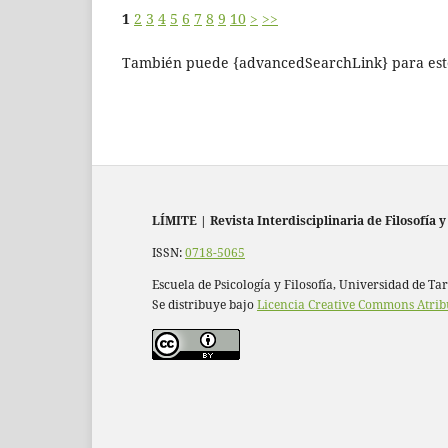
1
2
3
4
5
6
7
8
9
10
>
>>
También puede {advancedSearchLink} para este
LÍMITE
|
Revista Interdisciplinaria de Filosofía y
ISSN:
0718-5065
Escuela de Psicología y Filosofía, Universidad de Ta
Se distribuye bajo
Licencia Creative Commons Atrib