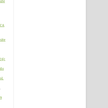
ite
ICA
mite
24):
ado
ol.
,
19