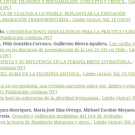
CA ENTRE FILOSOFÍA Y PSICOANÁLISIS: CONCEPTO Y CRÍTICA
,
Lím
a [PC]
ICA DE LEALTAD A LO VISIBLE: REPLANTEAR LA EDUCACIÓN
A MIGRACIÓN TRANSFRONTERIZA
,
Límite (Arica): Vol. 18 (2023):
ido,
CONSIDERACIONES GENEALÓGICAS PARA LA PRÁCTICA CLÍN
: Publicación continua [PC]
, Félix González-Carrasco, Guillermo Rivera-Aguilera,
Con cariño y
ista en los discursos de promulgación de la Ley 21.545 en Chile
,
Lí
a [PC]
OFISTA Y SU INFLUENCIA EN LA TERAPIA BREVE ESTRATÉGICA
,
continua [PC]
DEL ALMA EN LA FILOSOFÍA ANTIGUA
,
Límite (Arica): Vol. 19 (20
a en gerontología: una revisión narrativa sobre uso, límites y est
25): Publicación continua [PC]
n bajo las exigencias de la alteridad levinasiana
,
Límite (Arica): V
uez-Henríquez, María-José Díaz-Orengo, Michael Escobar-Moyano
ezzia,
Creación y validación preliminar del Test de Actitudes
o en la teoría de Humberto Maturana y otros.
,
Límite (Arica): Vol. 