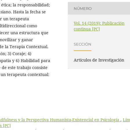
n ética; la responsabilidad;
NÚMERO
asiano. Hasta la fecha se
er un terapeuta
Vol. 14 (2019): Publicación
ltidireccional como
continua [PC]
lecer una estructura que
movilizar y ganar
SECCIÓN
 de la Terapia Contextual.
ón; 3) Coraje; 4)
Artículos de Investigación
patía y 6) Habilidad para
 de este trabajo consiste
un terapeuta contextual:
dfulness y la Perspectiva Humanista-Existencial en Psicología
,
Lím
a [PC]