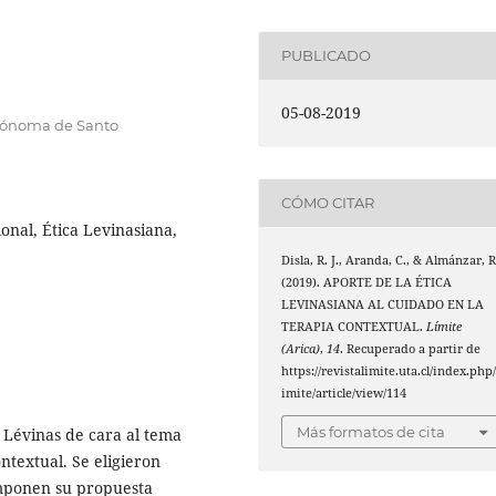
PUBLICADO
05-08-2019
utónoma de Santo
CÓMO CITAR
ional, Ética Levinasiana,
Disla, R. J., Aranda, C., & Almánzar, R
(2019). APORTE DE LA ÉTICA
LEVINASIANA AL CUIDADO EN LA
TERAPIA CONTEXTUAL.
Límite
(Arica)
,
14
. Recuperado a partir de
https://revistalimite.uta.cl/index.php/
imite/article/view/114
Más formatos de cita
l Lévinas de cara al tema
ntextual. Se eligieron
omponen su propuesta