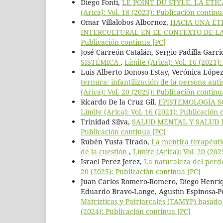
Diego Fonti,
LE POINT DU STYLE. LA ÉTI
(Arica): Vol. 18 (2023): Publicación continu
Omar Villalobos Albornoz,
HACIA UNA ÉT
INTERCULTURAL EN EL CONTEXTO DE L
Publicación continua [PC]
José Carreón Catalán, Sergio Padilla Garr
SISTÉMICA
,
Límite (Arica): Vol. 16 (2021)
Luis Alberto Donoso Estay, Verónica López
ternura: infantilización de la persona aut
(Arica): Vol. 20 (2025): Publicación continu
Ricardo De la Cruz Gil,
EPISTEMOLOGÍA S
Límite (Arica): Vol. 16 (2021): Publicación 
Trinidad Silva,
SALUD MENTAL Y SALUD 
Publicación continua [PC]
Rubén Yusta Tirado,
La mentira terapéutic
de la cuestión
,
Límite (Arica): Vol. 20 (20
Israel Perez Jerez,
La naturaleza del perdó
20 (2025): Publicación continua [PC]
Juan Carlos Romero-Romero, Diego Henríq
Eduardo Bravo-Lange, Agustín Espinosa-P
Matrízticas y Patriarcales (TAMYP) basad
(2024): Publicación continua [PC]