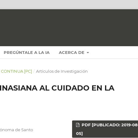
PREGÚNTALE A LA IA
ACERCA DE
N CONTINUA [PC]
/
Artículos de Investigación
VINASIANA AL CUIDADO EN LA
PDF [PUBLICADO: 2019-08
utónoma de Santo
05]