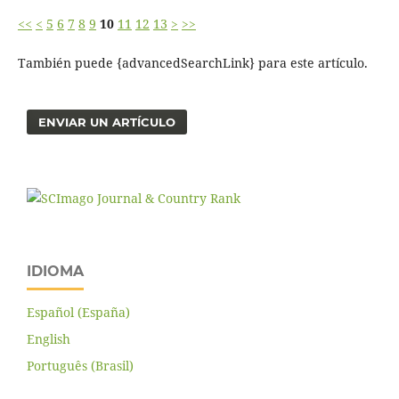
<<
<
5
6
7
8
9
10
11
12
13
>
>>
También puede {advancedSearchLink} para este artículo.
ENVIAR UN ARTÍCULO
IDIOMA
Español (España)
English
Português (Brasil)