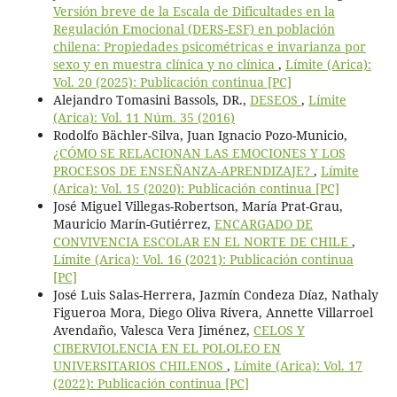
Versión breve de la Escala de Dificultades en la
Regulación Emocional (DERS-ESF) en población
chilena: Propiedades psicométricas e invarianza por
sexo y en muestra clínica y no clínica
,
Límite (Arica):
Vol. 20 (2025): Publicación continua [PC]
Alejandro Tomasini Bassols, DR.,
DESEOS
,
Límite
(Arica): Vol. 11 Núm. 35 (2016)
Rodolfo Bächler-Silva, Juan Ignacio Pozo-Municio,
¿CÓMO SE RELACIONAN LAS EMOCIONES Y LOS
PROCESOS DE ENSEÑANZA-APRENDIZAJE?
,
Límite
(Arica): Vol. 15 (2020): Publicación continua [PC]
José Miguel Villegas-Robertson, María Prat-Grau,
Mauricio Marín-Gutiérrez,
ENCARGADO DE
CONVIVENCIA ESCOLAR EN EL NORTE DE CHILE
,
Límite (Arica): Vol. 16 (2021): Publicación continua
[PC]
José Luis Salas-Herrera, Jazmín Condeza Díaz, Nathaly
Figueroa Mora, Diego Oliva Rivera, Annette Villarroel
Avendaño, Valesca Vera Jiménez,
CELOS Y
CIBERVIOLENCIA EN EL POLOLEO EN
UNIVERSITARIOS CHILENOS
,
Límite (Arica): Vol. 17
(2022): Publicación continua [PC]