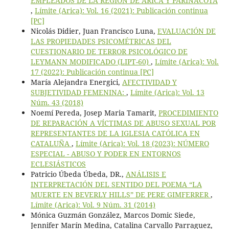
EMPLEADOS DE LA REGIÓN DE ARICA Y PARINACOTA
,
Límite (Arica): Vol. 16 (2021): Publicación continua
[PC]
Nicolás Didier, Juan Francisco Luna,
EVALUACIÓN DE
LAS PROPIEDADES PSICOMÉTRICAS DEL
CUESTIONARIO DE TERROR PSICOLÓGICO DE
LEYMANN MODIFICADO (LIPT-60)
,
Límite (Arica): Vol.
17 (2022): Publicación continua [PC]
María Alejandra Energici,
AFECTIVIDAD Y
SUBJETIVIDAD FEMENINA:
,
Límite (Arica): Vol. 13
Núm. 43 (2018)
Noemí Pereda, Josep Maria Tamarit,
PROCEDIMIENTO
DE REPARACIÓN A VÍCTIMAS DE ABUSO SEXUAL POR
REPRESENTANTES DE LA IGLESIA CATÓLICA EN
CATALUÑA
,
Límite (Arica): Vol. 18 (2023): NÚMERO
ESPECIAL - ABUSO Y PODER EN ENTORNOS
ECLESIÁSTICOS
Patricio Úbeda Úbeda, DR.,
ANÁLISIS E
INTERPRETACIÓN DEL SENTIDO DEL POEMA “LA
MUERTE EN BEVERLY HILLS” DE PERE GIMFERRER
,
Límite (Arica): Vol. 9 Núm. 31 (2014)
Mónica Guzmán González, Marcos Domic Siede,
Jennifer Marín Medina, Catalina Carvallo Parraguez,