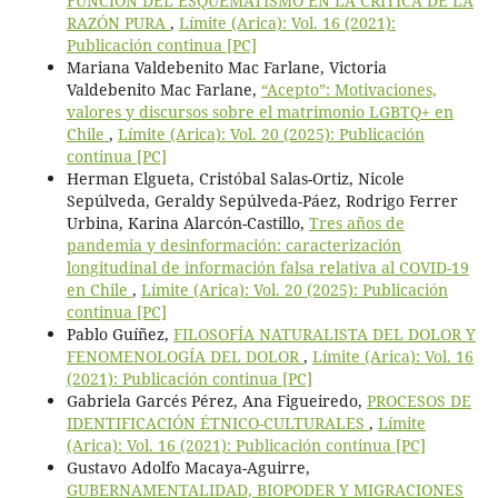
FUNCIÓN DEL ESQUEMATISMO EN LA CRÍTICA DE LA
RAZÓN PURA
,
Límite (Arica): Vol. 16 (2021):
Publicación continua [PC]
Mariana Valdebenito Mac Farlane, Victoria
Valdebenito Mac Farlane,
“Acepto”: Motivaciones,
valores y discursos sobre el matrimonio LGBTQ+ en
Chile
,
Límite (Arica): Vol. 20 (2025): Publicación
continua [PC]
Herman Elgueta, Cristóbal Salas-Ortiz, Nicole
Sepúlveda, Geraldy Sepúlveda-Páez, Rodrigo Ferrer
Urbina, Karina Alarcón-Castillo,
Tres años de
pandemia y desinformación: caracterización
longitudinal de información falsa relativa al COVID-19
en Chile
,
Límite (Arica): Vol. 20 (2025): Publicación
continua [PC]
Pablo Guíñez,
FILOSOFÍA NATURALISTA DEL DOLOR Y
FENOMENOLOGÍA DEL DOLOR
,
Límite (Arica): Vol. 16
(2021): Publicación continua [PC]
Gabriela Garcés Pérez, Ana Figueiredo,
PROCESOS DE
IDENTIFICACIÓN ÉTNICO-CULTURALES
,
Límite
(Arica): Vol. 16 (2021): Publicación continua [PC]
Gustavo Adolfo Macaya-Aguirre,
GUBERNAMENTALIDAD, BIOPODER Y MIGRACIONES