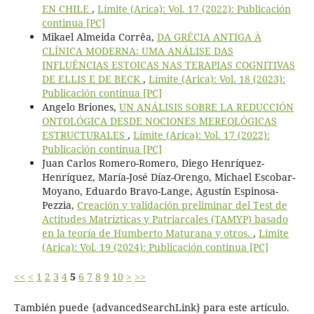
EN CHILE
,
Límite (Arica): Vol. 17 (2022): Publicación
continua [PC]
Mikael Almeida Corrêa,
DA GRÉCIA ANTIGA À
CLÍNICA MODERNA: UMA ANÁLISE DAS
INFLUÊNCIAS ESTOICAS NAS TERAPIAS COGNITIVAS
DE ELLIS E DE BECK
,
Límite (Arica): Vol. 18 (2023):
Publicación continua [PC]
Angelo Briones,
UN ANÁLISIS SOBRE LA REDUCCIÓN
ONTOLÓGICA DESDE NOCIONES MEREOLÓGICAS
ESTRUCTURALES
,
Límite (Arica): Vol. 17 (2022):
Publicación continua [PC]
Juan Carlos Romero-Romero, Diego Henríquez-
Henríquez, María-José Díaz-Orengo, Michael Escobar-
Moyano, Eduardo Bravo-Lange, Agustín Espinosa-
Pezzia,
Creación y validación preliminar del Test de
Actitudes Matrízticas y Patriarcales (TAMYP) basado
en la teoría de Humberto Maturana y otros.
,
Límite
(Arica): Vol. 19 (2024): Publicación continua [PC]
<<
<
1
2
3
4
5
6
7
8
9
10
>
>>
También puede {advancedSearchLink} para este artículo.