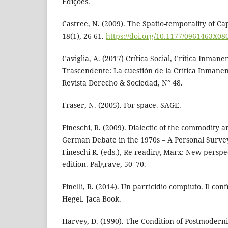
Edições.
Castree, N. (2009). The Spatio-temporality of Cap
18(1), 26-61.
https://doi.org/10.1177/0961463X0
Caviglia, A. (2017) Crítica Social, Crítica Inmanen
Trascendente: La cuestión de la Crítica Inmanent
Revista Derecho & Sociedad, N° 48.
Fraser, N. (2005). For space. SAGE.
Fineschi, R. (2009). Dialectic of the commodity a
German Debate in the 1970s – A Personal Survey.
Fineschi R. (eds.), Re-reading Marx: New perspect
edition. Palgrave, 50–70.
Finelli, R. (2014). Un parricidio compiuto. Il con
Hegel. Jaca Book.
Harvey, D. (1990). The Condition of Postmoderni