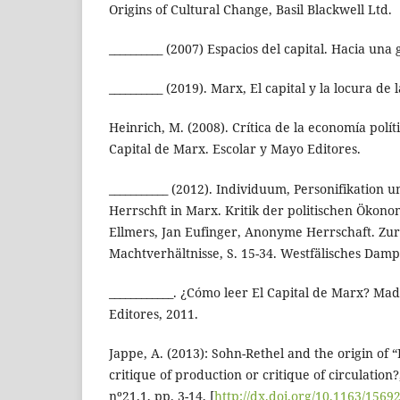
Origins of Cultural Change, Basil Blackwell Ltd.
__________ (2007) Espacios del capital. Hacia una 
__________ (2019). Marx, El capital y la locura de
Heinrich, M. (2008). Crítica de la economía polít
Capital de Marx. Escolar y Mayo Editores.
___________ (2012). Individuum, Personifikation 
Herrschft in Marx. Kritik der politischen Ökono
Ellmers, Jan Eufinger, Anonyme Herrschaft. Zu
Machtverhältnisse, S. 15-34. Westfälisches Damp
____________. ¿Cómo leer El Capital de Marx? Ma
Editores, 2011.
Jappe, A. (2013): Sohn-Rethel and the origin of “
critique of production or critique of circulation?
nº21.1, pp. 3-14, [
http://dx.doi.org/10.1163/156