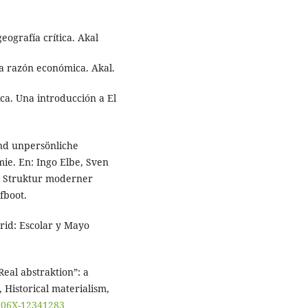
geografía crítica. Akal
 la razón económica. Akal.
ica. Una introducción a El
und unpersönliche
mie. En: Ingo Elbe, Sven
r Struktur moderner
fboot.
drid: Escolar y Mayo
Real abstraktion”: a
, Historical materialism,
9206X-12341283