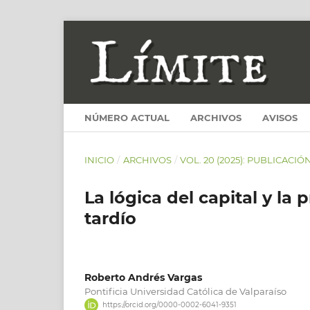
NÚMERO ACTUAL
ARCHIVOS
AVISOS
INICIO
/
ARCHIVOS
/
VOL. 20 (2025): PUBLICACIÓ
La lógica del capital y l
tardío
Roberto Andrés Vargas
Pontificia Universidad Católica de Valparaíso
https://orcid.org/0000-0002-6041-9351