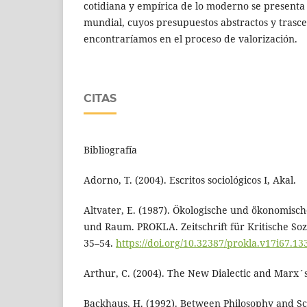
cotidiana y empírica de lo moderno se present
mundial, cuyos presupuestos abstractos y trasc
encontraríamos en el proceso de valorización.
CITAS
Bibliografía
Adorno, T. (2004). Escritos sociológicos I, Akal.
Altvater, E. (1987). Ökologische und ökonomisch
und Raum. PROKLA. Zeitschrift für Kritische Sozi
35–54.
https://doi.org/10.32387/prokla.v17i67.13
Arthur, C. (2004). The New Dialectic and Marx´s C
Backhaus, H. (1992). Between Philosophy and Sc