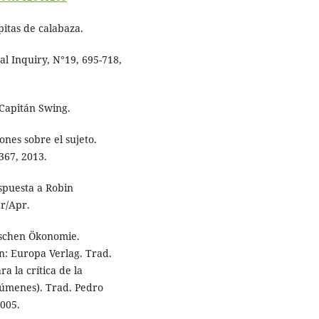
pitas de calabaza.
al Inquiry, N°19, 695-718,
 Capitán Swing.
ones sobre el sujeto.
-367, 2013.
espuesta a Robin
r/Apr.
tischen Ökonomie.
n: Europa Verlag. Trad.
a la crítica de la
lúmenes). Trad. Pedro
2005.