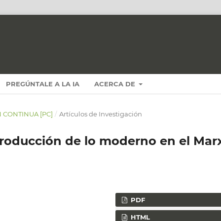
PREGÚNTALE A LA IA
ACERCA DE
N CONTINUA [PC]
/
Artículos de Investigación
a producción de lo moderno en el Mar
PDF
HTML