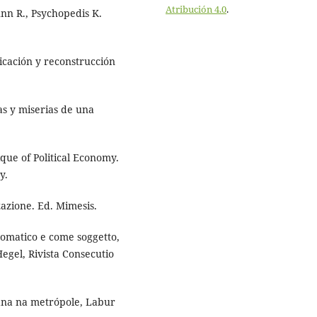
Atribución 4.0
.
nn R., Psychopedis K.
icación y reconstrucción
as y miserias de una
ique of Political Economy.
y.
zzazione. Ed. Mimesis.
utomatico e come soggetto,
Hegel, Rivista Consecutio
iana na metrópole, Labur