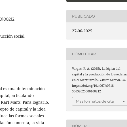
PUBLICADO
00100212
27-06-2025
ucción social,
CÓMO CITAR
Vargas, R. A. (2025). La lógica del
capital y la producción de lo modern
en el Marx tardío .
Límite (Arica)
,
20
.
https://doi.org/10.4067/s0718-
l es una determinación
50652025000100212
apital, articulando
Más formatos de cita
Karl Marx. Para lograrlo,
cepto de capital y la idea
uce las formas sociales
ación concreta, la vida
NÚMERO