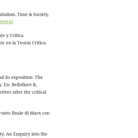
italism. Time & Society,
8099942
te y Crítica
e en la Teoría Crítica.
nd its exposition: The
 En: Bellofiore R,
ives after the critical
fronto finale di Marx con
ty. An Enquiry into the