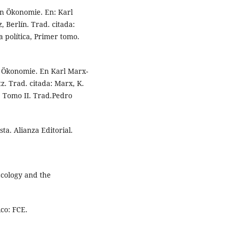
hen Ökonomie. En: Karl
 Berlín. Trad. citada:
a política, Primer tomo.
hen Ökonomie. En Karl Marx-
z. Trad. citada: Marx, K.
a, Tomo II. Trad.Pedro
sta. Alianza Editorial.
 Ecology and the
co: FCE.